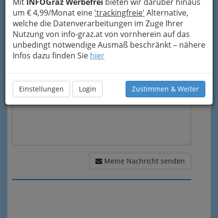
Mit
INFOGraz Werbefrei
bieten wir darüber hinaus
Mein Betreff
um € 4,99/Monat eine
'trackingfreie'
Alternative,
welche die Datenverarbeitungen im Zuge Ihrer
Nutzung von info-graz.at von vornherein auf das
unbedingt notwendige Ausmaß beschränkt – nähere
Meine Nachricht
Infos dazu finden Sie
hier
Einstellungen
Login
Zustimmen & Weiter
Meine Nachricht senden