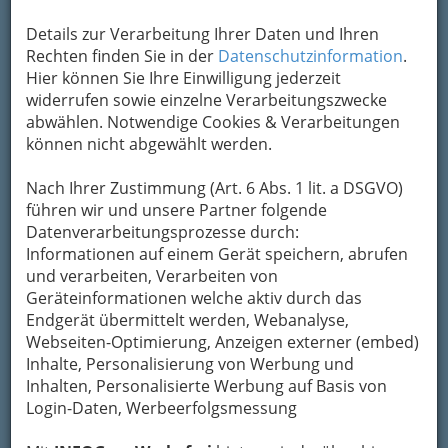
Karte
Details zur Verarbeitung Ihrer Daten und Ihren
Rechten finden Sie in der
Datenschutzinformation
.
Karte anzeigen
Hier können Sie Ihre Einwilligung jederzeit
widerrufen sowie einzelne Verarbeitungszwecke
Kontaktaufnahme
abwählen. Notwendige Cookies & Verarbeitungen
können nicht abgewählt werden.
Um die Info-Graz Firmen
vor Spam-Mails zu
bewahren
, verwenden wir an dieser Stelle zur
Nach Ihrer Zustimmung (Art. 6 Abs. 1 lit. a DSGVO)
Übermittlung Ihrer Nachricht ein sicheres
führen wir und unsere Partner folgende
Formular. Ihre Nachricht wird nach dem
Datenverarbeitungsprozesse durch:
Absenden umgehend per Mail an das
Informationen auf einem Gerät speichern, abrufen
Unternehmen A Quechua Polo Sports GmbH
und verarbeiten, Verarbeiten von
weitergeleitet.
Geräteinformationen welche aktiv durch das
Mein Name
Endgerät übermittelt werden, Webanalyse,
Webseiten-Optimierung, Anzeigen externer (embed)
Inhalte, Personalisierung von Werbung und
Inhalten, Personalisierte Werbung auf Basis von
Meine Email Adresse
Login-Daten, Werbeerfolgsmessung