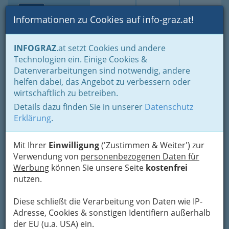
Toggle navi
Suche
Login
Menü
Informationen zu Cookies auf info-graz.at!
Home
Lebens-Guide
Ausflugsziele in der grünen Mark
INFOGRAZ
.at setzt Cookies und andere
Ausflugstipps, Ausflugsziele: Familienausflug
Technologien ein. Einige Cookies &
A Quechua Polo Sports
Datenverarbeitungen sind notwendig, andere
helfen dabei, das Angebot zu verbessern oder
GmbH - weltweit führendes
wirtschaftlich zu betreiben.
Konzept zur Verbreitung
Details dazu finden Sie in unserer
Datenschutz
und Entwicklung der
Erklärung
.
Trendsportart Polo!
Mit Ihrer
Einwilligung
('Zustimmen & Weiter') zur
Wastlergasse 11, 8010 Graz
Verwendung von
personenbezogenen Daten für
+43 720 3035 510
Werbung
können Sie unsere Seite
kostenfrei
+49 89 7240 6842
nutzen.
+43 676 9630 766
Diese schließt die Verarbeitung von Daten wie IP-
Adresse, Cookies & sonstigen Identifiern außerhalb
der EU (u.a. USA) ein.