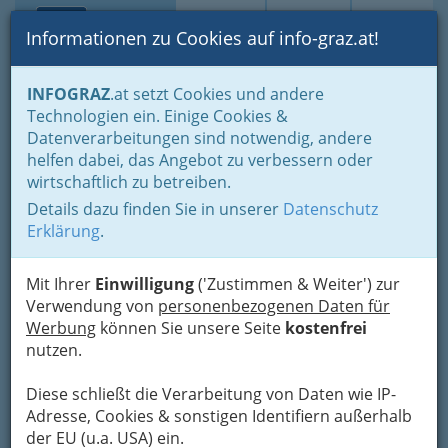
Toggle navi
Suche
Login
Menü
Informationen zu Cookies auf info-graz.at!
Home
Fotos
Ausstellungen, Vernissagen - Galerien
INFOGRAZ
.at setzt Cookies und andere
Technologien ein. Einige Cookies &
Datenverarbeitungen sind notwendig, andere
Jazz im Bild – Peter Purgar
helfen dabei, das Angebot zu verbessern oder
wirtschaftlich zu betreiben.
Previous
Next
Details dazu finden Sie in unserer
Datenschutz
Erklärung
.
Mit Ihrer
Einwilligung
('Zustimmen & Weiter') zur
Verwendung von
personenbezogenen Daten für
Werbung
können Sie unsere Seite
kostenfrei
nutzen.
Diese schließt die Verarbeitung von Daten wie IP-
Adresse, Cookies & sonstigen Identifiern außerhalb
der EU (u.a. USA) ein.