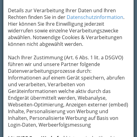
jazzfotografie peter purgar jazz im bild ausstellungseroeffnung
live stockwerk graz jazz und fotografie hingabe 01
Details zur Verarbeitung Ihrer Daten und Ihren
Vergrößern
Rechten finden Sie in der
Datenschutzinformation
.
Hier können Sie Ihre Einwilligung jederzeit
widerrufen sowie einzelne Verarbeitungszwecke
Bei
Interesse an größeren Bildern oder Fotos
abwählen. Notwendige Cookies & Verarbeitungen
ohne Logo
lesen Sie bitte die Bedingungen
können nicht abgewählt werden.
unten.
Nach Ihrer Zustimmung (Art. 6 Abs. 1 lit. a DSGVO)
Jazz im Bild – Peter Purgar
führen wir und unsere Partner folgende
Datenverarbeitungsprozesse durch:
Ausstellungseröffnung LIVE @
Informationen auf einem Gerät speichern, abrufen
STOCKWERK GRAZ
und verarbeiten, Verarbeiten von
20. April 2016
Geräteinformationen welche aktiv durch das
Endgerät übermittelt werden, Webanalyse,
Webseiten-Optimierung, Anzeigen externer (embed)
Inhalte, Personalisierung von Werbung und
Inhalten, Personalisierte Werbung auf Basis von
Login-Daten, Werbeerfolgsmessung