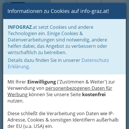
Toggle navi
Suche
Login
Menü
Informationen zu Cookies auf info-graz.at!
Home
Branchen
Bauen - der Weg zum eigenen Haus
INFOGRAZ
.at setzt Cookies und andere
Bäder - Pools - Badezimmer
Technologien ein. Einige Cookies &
SCHARTEL Schwimmbad &
Datenverarbeitungen sind notwendig, andere
Nav
helfen dabei, das Angebot zu verbessern oder
Wellness
wirtschaftlich zu betreiben.
Details dazu finden Sie in unserer
Datenschutz
Peter-Rosegger-Straße 59, 8052 Graz
Erklärung
.
+43 316 583 100
+43 316 583 100 - 6
Mit Ihrer
Einwilligung
('Zustimmen & Weiter') zur
Gutschein
Verwendung von
personenbezogenen Daten für
Werbung
können Sie unsere Seite
kostenfrei
nutzen.
Karte
Diese schließt die Verarbeitung von Daten wie IP-
Adresse, Cookies & sonstigen Identifiern außerhalb
der EU (u.a. USA) ein.
Adresse mit Google Maps anschauen