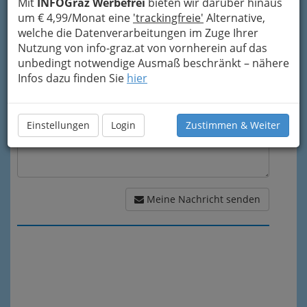
Mit
INFOGraz Werbefrei
bieten wir darüber hinaus
um € 4,99/Monat eine
'trackingfreie'
Alternative,
welche die Datenverarbeitungen im Zuge Ihrer
Meine Nachricht
Nutzung von info-graz.at von vornherein auf das
unbedingt notwendige Ausmaß beschränkt – nähere
Infos dazu finden Sie
hier
Einstellungen
Login
Zustimmen & Weiter
Meine Nachricht senden