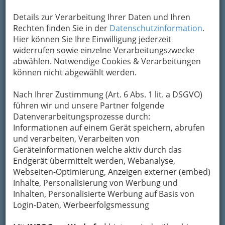
Details zur Verarbeitung Ihrer Daten und Ihren
Rechten finden Sie in der
Datenschutzinformation
.
Kontaktaufnahme
Hier können Sie Ihre Einwilligung jederzeit
widerrufen sowie einzelne Verarbeitungszwecke
Um die Info-Graz Firmen
vor Spam-Mails zu
abwählen. Notwendige Cookies & Verarbeitungen
bewahren
, verwenden wir an dieser Stelle zur
können nicht abgewählt werden.
Übermittlung Ihrer Nachricht ein sicheres
Formular. Ihre Nachricht wird nach dem
Nach Ihrer Zustimmung (Art. 6 Abs. 1 lit. a DSGVO)
Absenden umgehend per Mail an das
führen wir und unsere Partner folgende
Unternehmen SCHARTEL Schwimmbad &
Datenverarbeitungsprozesse durch:
Wellness weitergeleitet.
Informationen auf einem Gerät speichern, abrufen
Mein Name
und verarbeiten, Verarbeiten von
Geräteinformationen welche aktiv durch das
Endgerät übermittelt werden, Webanalyse,
Webseiten-Optimierung, Anzeigen externer (embed)
Meine Email Adresse
Inhalte, Personalisierung von Werbung und
Inhalten, Personalisierte Werbung auf Basis von
Login-Daten, Werbeerfolgsmessung
Mein Betreff