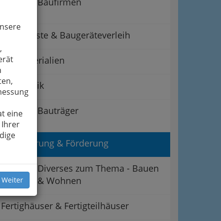
Baufirmen
unsere
Baugerüste & Baugeräteverleih
,
erät
Baumaterialien
n
ten,
Bauphysik
smessung
Bauträger
t eine
 Ihrer
dige
Finanzierung & Förderung
Diverses zum Thema - Bauen
& Wohnen
 Weiter
Fertighäuser & Fertigteilhäuser