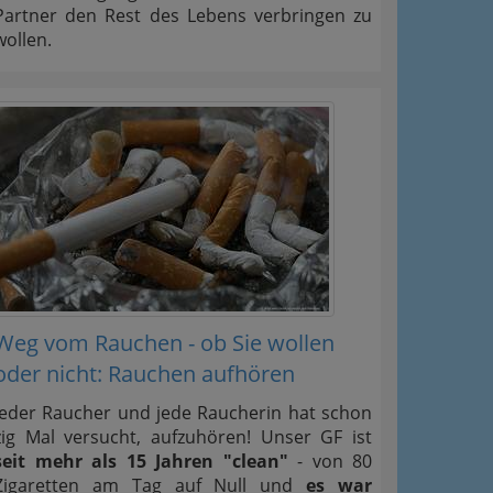
Partner den Rest des Lebens verbringen zu
wollen.
Weg vom Rauchen - ob Sie wollen
oder nicht: Rauchen aufhören
Jeder Raucher und jede Raucherin hat schon
zig Mal versucht, aufzuhören! Unser GF ist
seit mehr als 15 Jahren "clean"
- von 80
Zigaretten am Tag auf Null und
es war