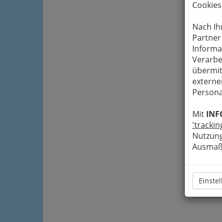
Cookies
Nach Ih
Partner
Informa
Verarbe
übermit
externe
Persona
Mit
INF
'trackin
Nutzung
Ausmaß 
Einste