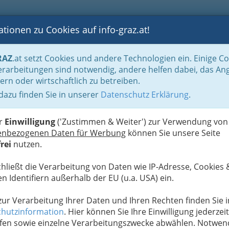
tionen zu Cookies auf info-graz.at!
B
F
G
B
GEN
LOGS
OTOS
ASTRONOMIE
RANCHEN
RAZ
.at setzt Cookies und andere Technologien ein. Einige C
Finanzierung & Förderung
rarbeitungen sind notwendig, andere helfen dabei, das An
ern oder wirtschaftlich zu betreiben.
 dazu finden Sie in unserer
Datenschutz Erklärung
.
N
er
Einwilligung
('Zustimmen & Weiter') zur Verwendung von
enbezogenen Daten für Werbung
können Sie unsere Seite
rei
nutzen.
chließt die Verarbeitung von Daten wie IP-Adresse, Cookies 
n Identifiern außerhalb der EU (u.a. USA) ein.
 zur Verarbeitung Ihrer Daten und Ihren Rechten finden Sie i
hutzinformation
. Hier können Sie Ihre Einwilligung jederzeit
fen sowie einzelne Verarbeitungszwecke abwählen. Notwen