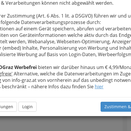
 & Verarbeitungen können nicht abgewählt werden.
rer Zustimmung (Art. 6 Abs. 1 lit. a DSGVO) führen wir und 
 folgende Datenverarbeitungsprozesse durch:
tionen auf einem Gerät speichern, abrufen und verarbeiten
iten von Geräteinformationen welche aktiv durch das Endg
telt werden, Webanalyse, Webseiten-Optimierung, Anzeige
r (embed) Inhalte, Personalisierung von Werbung und Inhal
lisierte Werbung auf Basis von Login-Daten, Werbeerfolg
OGraz Werbefrei
bieten wir darüber hinaus um € 4,99/Mona
gfreie'
Alternative, welche die Datenverarbeitungen im Zuge
 von info-graz.at von vornherein auf das unbedingt notwen
beschränkt – nähere Infos dazu finden Sie
hier
llungen
Login
Zustimmen &