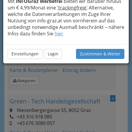
Mit
E-Mail
INFOGraz Werbefrei
Karte & Routenplaner
bieten wir darüber hinaus
um € 4,99/Monat eine
Eintrag ändern
'trackingfreie'
Alternative,
welche die Datenverarbeitungen im Zuge Ihrer
Kategorien
Nutzung von info-graz.at von vornherein auf das
unbedingt notwendige Ausmaß beschränkt – nähere
Infos dazu finden Sie
hier
3
EnerSys GmbH
Straßganger Straße 114, 8052 Graz
Einstellungen
+43 316 583 531
Login
Zustimmen & Weiter
+43 316 583 531-32
Karte & Routenplaner
Eintrag ändern
Kategorien
4
Green - Tech Handelsgesellschaft
Niesenbergergasse 55, 8052 Graz
+43 316 918 085
+43 676 3080 057