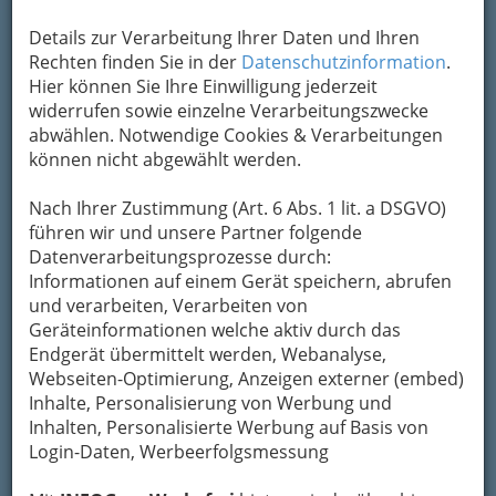
Details zur Verarbeitung Ihrer Daten und Ihren
Rechten finden Sie in der
Datenschutzinformation
.
Sie suchen einen zuverlässigen
Hier können Sie Ihre Einwilligung jederzeit
Autoersatzteilhändler für Autoteile aller
widerrufen sowie einzelne Verarbeitungszwecke
Marken
? Autoprofi Kracher bürgt seit 1980 für
abwählen. Notwendige Cookies & Verarbeitungen
beste Qualität und Top-Preise bei Kupplungen,
können nicht abgewählt werden.
Bremsen, Stoßdämpfer, Auspuff, Starter,
Lichtmaschinen, Reifen u.v.m. Überzeugen Sie
Nach Ihrer Zustimmung (Art. 6 Abs. 1 lit. a DSGVO)
sich selbst! Unser fachkundiges Team freut
führen wir und unsere Partner folgende
sich auf Sie!
Datenverarbeitungsprozesse durch:
Kategorien
Informationen auf einem Gerät speichern, abrufen
und verarbeiten, Verarbeiten von
Geräteinformationen welche aktiv durch das
2
Banner Batterien Österreich
Endgerät übermittelt werden, Webanalyse,
Webseiten-Optimierung, Anzeigen externer (embed)
Gesellschaft m.b.H.
Inhalte, Personalisierung von Werbung und
Kärntner Straße 168, 8053 Graz
Inhalten, Personalisierte Werbung auf Basis von
+43 316 272 153 - 0
Login-Daten, Werbeerfolgsmessung
+43 316 272 152 - 16