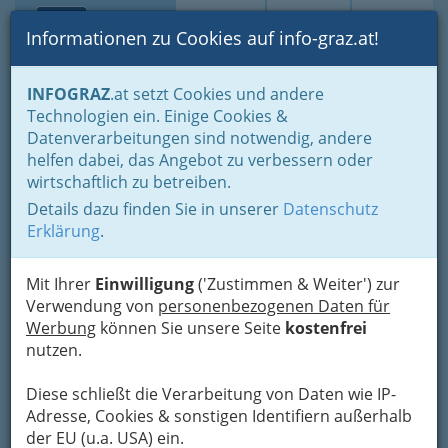
Toggle navi
Suche
Login
Menü
Informationen zu Cookies auf info-graz.at!
Home
Branchen
Mobilität
Zubehör - Tuning
Batterien
INFOGRAZ
.at setzt Cookies und andere
Technologien ein. Einige Cookies &
Nav
Datenverarbeitungen sind notwendig, andere
Batterien
helfen dabei, das Angebot zu verbessern oder
wirtschaftlich zu betreiben.
Details dazu finden Sie in unserer
Datenschutz
Bezirksauswahl
Erklärung
.
Alle Bezirke
Mit Ihrer
Einwilligung
('Zustimmen & Weiter') zur
1
Autoprofi Kracher - Gerhard
Verwendung von
personenbezogenen Daten für
Werbung
können Sie unsere Seite
kostenfrei
Kracher
nutzen.
Idlhofgasse 111, 8020 Graz
+43 316 715 271
Diese schließt die Verarbeitung von Daten wie IP-
+43 316 715 271 - 5
Adresse, Cookies & sonstigen Identifiern außerhalb
+43 676 680 70 05
der EU (u.a. USA) ein.