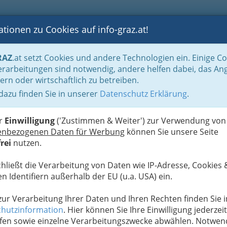
tionen zu Cookies auf info-graz.at!
B
F
G
B
GEN
LOGS
OTOS
ASTRONOMIE
RANCHEN
RAZ
.at setzt Cookies und andere Technologien ein. Einige C
gen im Außenbereich
Baumschulen
rarbeitungen sind notwendig, andere helfen dabei, das An
ern oder wirtschaftlich zu betreiben.
e Kochauf e.U.
 dazu finden Sie in unserer
Datenschutz Erklärung
.
N
er
Einwilligung
('Zustimmen & Weiter') zur Verwendung von
enbezogenen Daten für Werbung
können Sie unsere Seite
rei
nutzen.
chließt die Verarbeitung von Daten wie IP-Adresse, Cookies 
n Identifiern außerhalb der EU (u.a. USA) ein.
 zur Verarbeitung Ihrer Daten und Ihren Rechten finden Sie i
hutzinformation
. Hier können Sie Ihre Einwilligung jederzeit
fen sowie einzelne Verarbeitungszwecke abwählen. Notwen