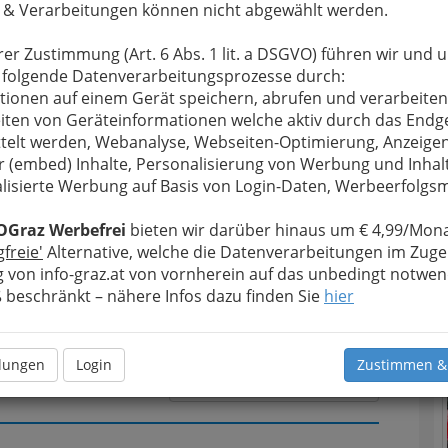
 & Verarbeitungen können nicht abgewählt werden.
rer Zustimmung (Art. 6 Abs. 1 lit. a DSGVO) führen wir und 
u bewahren
, verwenden wir an dieser Stelle zur
 folgende Datenverarbeitungsprozesse durch:
Formular. Ihre Nachricht wird nach dem Absenden
tionen auf einem Gerät speichern, abrufen und verarbeiten
 Kochauf - Heidemarie Kochauf weitergeleitet.
iten von Geräteinformationen welche aktiv durch das Endg
telt werden, Webanalyse, Webseiten-Optimierung, Anzeige
Meine Nachricht
r (embed) Inhalte, Personalisierung von Werbung und Inhal
lisierte Werbung auf Basis von Login-Daten, Werbeerfolg
T
OGraz Werbefrei
bieten wir darüber hinaus um € 4,99/Mona
N
gfreie'
Alternative, welche die Datenverarbeitungen im Zuge
 von info-graz.at von vornherein auf das unbedingt notwen
beschränkt – nähere Infos dazu finden Sie
hier
llungen
Login
Zustimmen &
Meine Nachricht senden