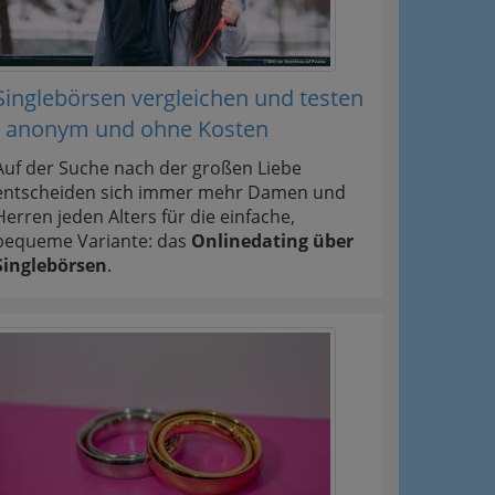
Singlebörsen vergleichen und testen
- anonym und ohne Kosten
Auf der Suche nach der großen Liebe
entscheiden sich immer mehr Damen und
Herren jeden Alters für die einfache,
bequeme Variante: das
Onlinedating über
Singlebörsen
.