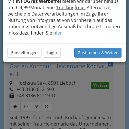
Mit
INFOGraz Werbefrei
bieten wir darüber hinaus
um € 4,99/Monat eine
'trackingfreie'
Alternative,
Baumpflege
 Florian ist ein Fachbetrieb für alle 
welche die Datenverarbeitungen im Zuge Ihrer
Dienstleistungen rund ums Thema Baum: Von der 
Nutzung von info-graz.at von vornherein auf das
Baumpflanzung
, über den richtigen 
Baumschnitt
 bis 
unbedingt notwendige Ausmaß beschränkt – nähere
hin zu 
Fällungen und Baumabtragungen
. Ich komme 
Infos dazu finden Sie
hier
gerne vorbei und lerne Sie und ihre Bäume kennen!
Kategorien
Einstellungen
Login
Zustimmen & Weiter
2
Garten Kochauf, Heidemarie Kochauf
e.U.
Hochstraße 4, 8501 Lieboch
+43 3136 61219-0
+43 3136 61219-10
Seit 1993 führt Helmut Kochauf gemeinsam
mit seiner Frau Heidemarie das Unternehmen.