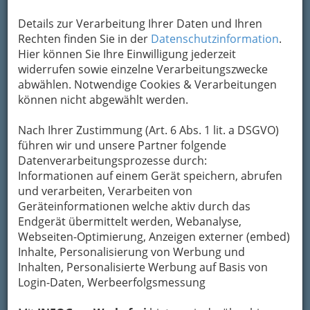
Details zur Verarbeitung Ihrer Daten und Ihren
Rechten finden Sie in der
Datenschutzinformation
.
Hier können Sie Ihre Einwilligung jederzeit
widerrufen sowie einzelne Verarbeitungszwecke
Prächtige Blüten versprechen
abwählen. Notwendige Cookies & Verarbeitungen
wohlschmeckendes, gesundes Obst
können nicht abgewählt werden.
Bezirksauswahl
Nach Ihrer Zustimmung (Art. 6 Abs. 1 lit. a DSGVO)
führen wir und unsere Partner folgende
Alle Bezirke
Datenverarbeitungsprozesse durch:
Informationen auf einem Gerät speichern, abrufen
1
Professionelle Baumpflege Florian
und verarbeiten, Verarbeiten von
Geräteinformationen welche aktiv durch das
Rüdisser - Baumkletterer,
Endgerät übermittelt werden, Webanalyse,
Baumschnitt, Bäume fällen
Webseiten-Optimierung, Anzeigen externer (embed)
Inhalte, Personalisierung von Werbung und
Kasernenstraße 2, 8350
Inhalten, Personalisierte Werbung auf Basis von
Fehring
Login-Daten, Werbeerfolgsmessung
+43 680 3241 600
Neugierig?