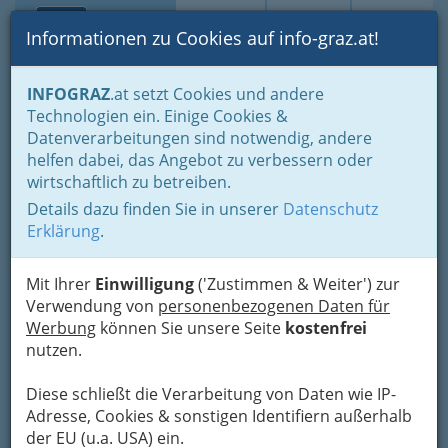
Toggle navi
Suche
Login
Menü
Informationen zu Cookies auf info-graz.at!
Home
Branchen
Wohnen & Einrichten
INFOGRAZ
.at setzt Cookies und andere
Dienstleistungen im Außenbereich
Technologien ein. Einige Cookies &
Gartenpflege Graz - Gartengestaltung - Gartenideen
Datenverarbeitungen sind notwendig, andere
Nav
helfen dabei, das Angebot zu verbessern oder
Gartenpflege Graz - Garten,
wirtschaftlich zu betreiben.
Pflanzen, Sträucher ..
Details dazu finden Sie in unserer
Datenschutz
Erklärung
.
Terrassengestaltung,
gartendeko,
Mit Ihrer
Einwilligung
('Zustimmen & Weiter') zur
Verwendung von
personenbezogenen Daten für
Werbung
können Sie unsere Seite
kostenfrei
nutzen.
Diese schließt die Verarbeitung von Daten wie IP-
Adresse, Cookies & sonstigen Identifiern außerhalb
der EU (u.a. USA) ein.