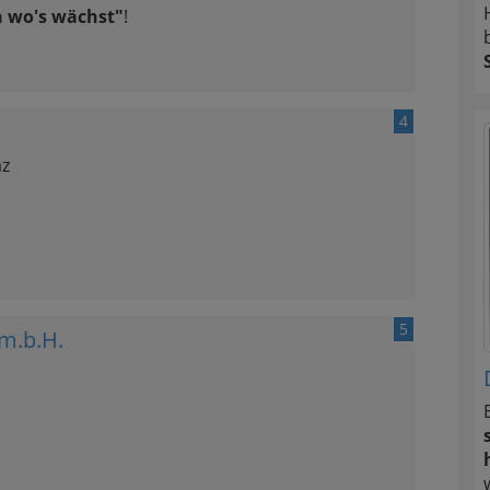
n wo's wächst"
!
4
az
5
 m.b.H.