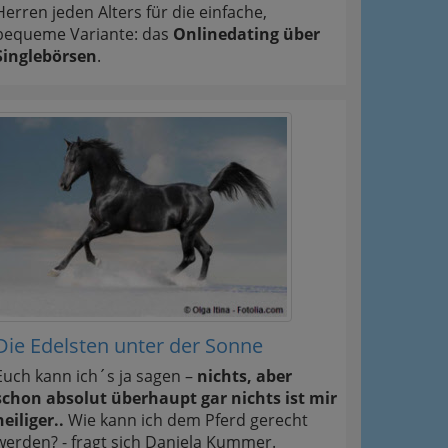
Herren jeden Alters für die einfache,
bequeme Variante: das
Onlinedating über
Singlebörsen
.
Die Edelsten unter der Sonne
Euch kann ich´s ja sagen –
nichts, aber
schon absolut überhaupt gar nichts ist mir
heiliger..
Wie kann ich dem Pferd gerecht
werden? - fragt sich Daniela Kummer.