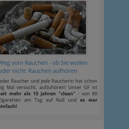
Weg vom Rauchen - ob Sie wollen
oder nicht: Rauchen aufhören
Jeder Raucher und jede Raucherin hat schon
zig Mal versucht, aufzuhören! Unser GF ist
seit mehr als 15 Jahren "clean"
- von 80
Zigaretten am Tag auf Null und
es war
einfach!