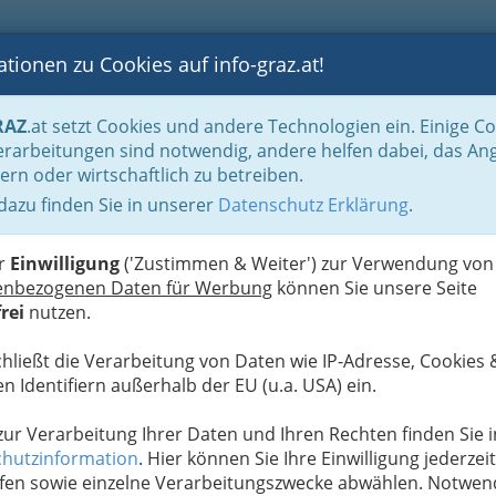
tionen zu Cookies auf info-graz.at!
B
F
G
B
GEN
LOGS
OTOS
ASTRONOMIE
RANCHEN
RAZ
.at setzt Cookies und andere Technologien ein. Einige C
Handel in Graz
Dinge des täglichen Lebens
Naturprodukte Graz und Umg
rarbeitungen sind notwendig, andere helfen dabei, das An
ern oder wirtschaftlich zu betreiben.
 dazu finden Sie in unserer
Datenschutz Erklärung
.
N
Blumenbinder / Blumenbinderin
er
Einwilligung
('Zustimmen & Weiter') zur Verwendung von
enbezogenen Daten für Werbung
können Sie unsere Seite
rei
nutzen.
en aus Graz Umgebung
lerische
chließt die Verarbeitung von Daten wie IP-Adresse, Cookies 
chmuck
.
n Identifiern außerhalb der EU (u.a. USA) ein.
ditionen
 zur Verarbeitung Ihrer Daten und Ihren Rechten finden Sie i
hutzinformation
. Hier können Sie Ihre Einwilligung jederzeit
u Festen
fen sowie einzelne Verarbeitungszwecke abwählen. Notwen
urtstag