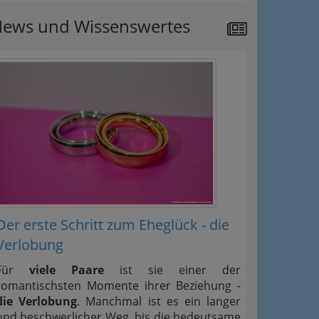
ews und Wissenswertes
Der erste Schritt zum Eheglück - die
Verlobung
Für
viele Paare
ist sie einer der
romantischsten Momente ihrer Beziehung -
die Verlobung
. Manchmal ist es ein langer
und beschwerlicher Weg, bis die bedeutsame