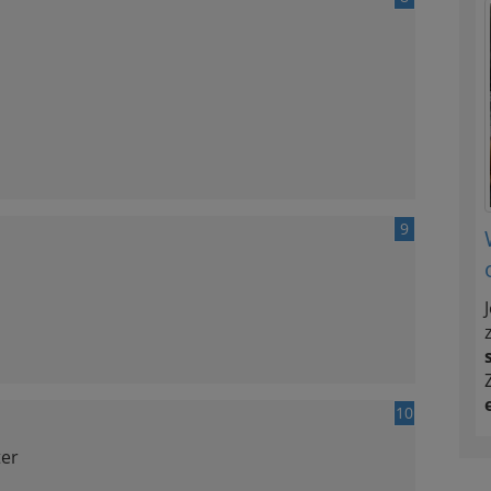
9
10
ter