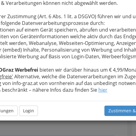
 & Verarbeitungen können nicht abgewählt werden.
hnen zu
rer Zustimmung (Art. 6 Abs. 1 lit. a DSGVO) führen wir und 
 Hotels,
 folgende Datenverarbeitungsprozesse durch:
nräumen
tionen auf einem Gerät speichern, abrufen und verarbeiten
ents
bis
iten von Geräteinformationen welche aktiv durch das Endg
T
telt werden, Webanalyse, Webseiten-Optimierung, Anzeige
r (embed) Inhalte, Personalisierung von Werbung und Inhal
 eigene
N
lisierte Werbung auf Basis von Login-Daten, Werbeerfolg
s. Mehr
OGraz Werbefrei
bieten wir darüber hinaus um € 4,99/Mona
gfreie'
Alternative, welche die Datenverarbeitungen im Zuge
 von info-graz.at von vornherein auf das unbedingt notwen
 in
beschränkt – nähere Infos dazu finden Sie
hier
 zu
d
llungen
Login
Zustimmen &