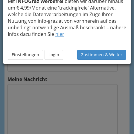
Mit
INFOGraz Werbefrei
bieten wir darüber hinaus
Helmut Friedl weitergeleitet.
um € 4,99/Monat eine
'trackingfreie'
Alternative,
Mein Name
welche die Datenverarbeitungen im Zuge Ihrer
Nutzung von info-graz.at von vornherein auf das
unbedingt notwendige Ausmaß beschränkt – nähere
Meine Email Adresse
Infos dazu finden Sie
hier
Einstellungen
Login
Zustimmen & Weiter
Mein Betreff
Meine Nachricht