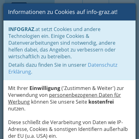
Toggle navi
Suche
Login
Menü
Informationen zu Cookies auf info-graz.at!
Home
Branchen
Einkaufen & Schenken - der Handel
INFOGRAZ
.at setzt Cookies und andere
Handel in Graz
Dinge des täglichen Lebens
Technologien ein. Einige Cookies &
Naturprodukte Graz und Umgebung
Datenverarbeitungen sind notwendig, andere
Blumenbinder & Floristen Graz und Umgebung
helfen dabei, das Angebot zu verbessern oder
Blumen Friedl - dekorativ &
Nav
wirtschaftlich zu betreiben.
grün - Helmut Friedl
Details dazu finden Sie in unserer
Datenschutz
Erklärung
.
Kalvarienbergstraße 81, 8020 Graz
+43 316 682 213
Mit Ihrer
Einwilligung
('Zustimmen & Weiter') zur
+43 316 682 213-4
Verwendung von
personenbezogenen Daten für
Werbung
können Sie unsere Seite
kostenfrei
nutzen.
Eine unserer Besonderheiten ist die
sehr große
Diese schließt die Verarbeitung von Daten wie IP-
Auswahl an frischen Schnittblumen
, die
Adresse, Cookies & sonstigen Identifiern außerhalb
teilweise aus eigener Produktion, zum Teil von
der EU (u.a. USA) ein.
heimischen Produzenten und ebenso aus