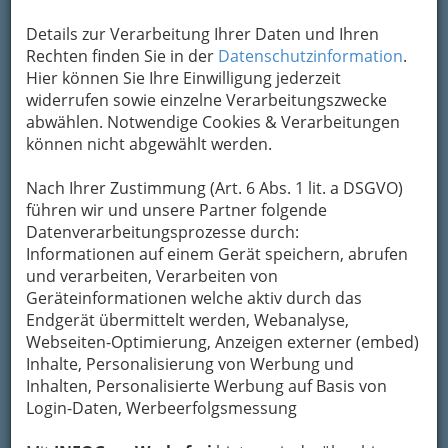
Importware besteht. Wir verarbeiten für Sie
Details zur Verarbeitung Ihrer Daten und Ihren
Blumen und Pflanzen
für alle Anlässe
. Ein
Rechten finden Sie in der
Datenschutzinformation
.
ausgewähltes Sortiment an Zimmerpflanzen und
Hier können Sie Ihre Einwilligung jederzeit
fachkundige Beratung lassen keine Wünsche
widerrufen sowie einzelne Verarbeitungszwecke
offen.
abwählen. Notwendige Cookies & Verarbeitungen
können nicht abgewählt werden.
Karte
Nach Ihrer Zustimmung (Art. 6 Abs. 1 lit. a DSGVO)
Adresse mit Google Maps anschauen
führen wir und unsere Partner folgende
Datenverarbeitungsprozesse durch:
Informationen auf einem Gerät speichern, abrufen
und verarbeiten, Verarbeiten von
Kontaktaufnahme
Geräteinformationen welche aktiv durch das
Endgerät übermittelt werden, Webanalyse,
Um die Info-Graz Firmen
vor Spam-Mails zu
Webseiten-Optimierung, Anzeigen externer (embed)
bewahren
, verwenden wir an dieser Stelle zur
Inhalte, Personalisierung von Werbung und
Übermittlung Ihrer Nachricht ein sicheres
Inhalten, Personalisierte Werbung auf Basis von
Formular. Ihre Nachricht wird nach dem
Login-Daten, Werbeerfolgsmessung
Absenden umgehend per Mail an das
Unternehmen Blumen Friedl - dekorativ & grün -