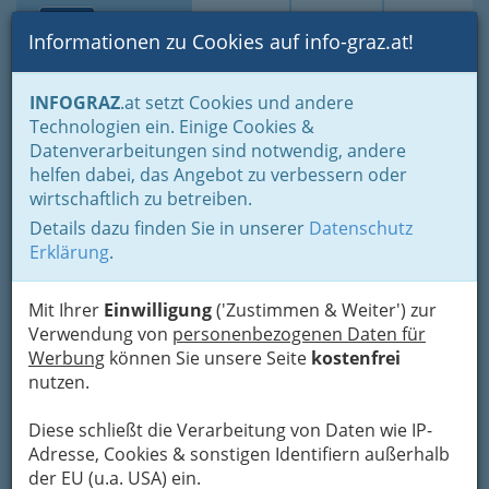
Toggle navi
Suche
Login
Menü
Informationen zu Cookies auf info-graz.at!
Home
Branchen
Einkaufen & Schenken - der Handel
INFOGRAZ
.at setzt Cookies und andere
Handel in Graz
Dinge des täglichen Lebens
Technologien ein. Einige Cookies &
Naturprodukte Graz und Umgebung
Datenverarbeitungen sind notwendig, andere
Bio Austria, EU-Öko-Verordnung und AMA-Gütesiegel
helfen dabei, das Angebot zu verbessern oder
Nav
wirtschaftlich zu betreiben.
Bio Austria, EU-Öko-
Details dazu finden Sie in unserer
Datenschutz
Verordnung und AMA-
Erklärung
.
Gütesiegel
Mit Ihrer
Einwilligung
('Zustimmen & Weiter') zur
Verwendung von
personenbezogenen Daten für
Bio Austria
Werbung
können Sie unsere Seite
kostenfrei
Bio Austria ist eine
Organisation
nutzen.
österreichischer Bio-Bauern
. Ihr
gehören etwa 14.000 Mitglieder und
Diese schließt die Verarbeitung von Daten wie IP-
250 Kooperationsbetriebe an. Rund
Adresse, Cookies & sonstigen Identifiern außerhalb
100 Mitglieder arbeiten auf Landes-
der EU (u.a. USA) ein.