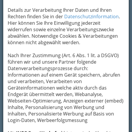
oder Bundesebene, 14 Mitglieder bilden den
Vorstand. Entstanden ist Bio Austria im Januar
Details zur Verarbeitung Ihrer Daten und Ihren
2005 aus dem
Bio Ernte Austria-
Rechten finden Sie in der
Datenschutzinformation
.
Bundesverband
und den zwei vorherigen
Hier können Sie Ihre Einwilligung jederzeit
Dachverbänden
Arge Biolandbau und ÖIG
.
widerrufen sowie einzelne Verarbeitungszwecke
abwählen. Notwendige Cookies & Verarbeitungen
Die Biobauern haben sich in ihrem
können nicht abgewählt werden.
Zusammenschluss zu
fünf Werten bezüglich
ihrer Produkte
verpflichtet:
Nach Ihrer Zustimmung (Art. 6 Abs. 1 lit. a DSGVO)
führen wir und unsere Partner folgende
•
Ökologie,
Datenverarbeitungsprozesse durch:
•
Würde der Tiere
Informationen auf einem Gerät speichern, abrufen
•
Forschung und Innovation
und verarbeiten, Verarbeiten von
•
faire Preise
Geräteinformationen welche aktiv durch das
•
"bio-bäuerliche Lebensmittelkultur"
Endgerät übermittelt werden, Webanalyse,
Webseiten-Optimierung, Anzeigen externer (embed)
Inhalte, Personalisierung von Werbung und
Das Ziel von Bio-Austria ist nach eigenen
Inhalten, Personalisierte Werbung auf Basis von
Angaben die
nachhaltige Entwicklung der
Login-Daten, Werbeerfolgsmessung
ökologischen Landwirtschaft
sowie die
Sicherung der Absatzmärkte für Bio-