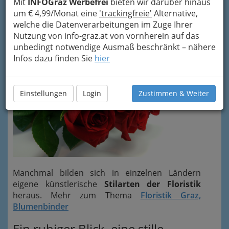
Mit
INFOGraz Werbefrei
bieten wir darüber hinaus
Blumenarrangements
bis zu "floralen
um € 4,99/Monat eine
'trackingfreie'
Alternative,
Kunstobjekten".
welche die Datenverarbeitungen im Zuge Ihrer
Nutzung von info-graz.at von vornherein auf das
unbedingt notwendige Ausmaß beschränkt – nähere
Infos dazu finden Sie
hier
Einstellungen
Login
Zustimmen & Weiter
Manchmal bilden sich in einzelnen Ländern
eigene künstlerische
Stilarten der Floristik
heraus. Mehr zum Thema
Floristik Graz,
Blumenbinder
Ein ruhiger Blick, eine stille