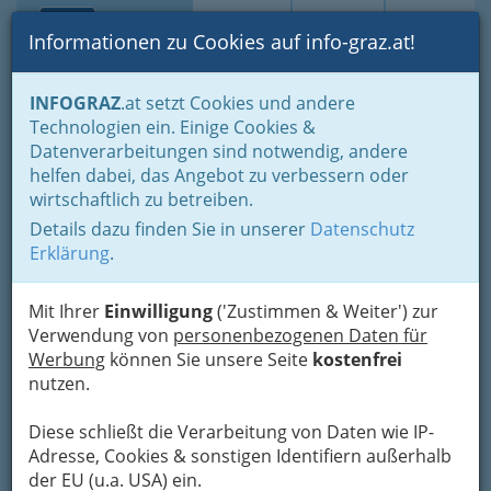
Toggle navi
Suche
Login
Menü
Informationen zu Cookies auf info-graz.at!
Home
Branchen
Einkaufen & Schenken - der Handel
INFOGRAZ
.at setzt Cookies und andere
Handel in Graz
Dinge des täglichen Lebens
Technologien ein. Einige Cookies &
Naturprodukte Graz und Umgebung
Datenverarbeitungen sind notwendig, andere
Blumenbinder & Floristen Graz und Umgebung
helfen dabei, das Angebot zu verbessern oder
Nav
wirtschaftlich zu betreiben.
Florist Graz / Floristin -
Details dazu finden Sie in unserer
Datenschutz
Blumenbinder /
Erklärung
.
Blumenbinderin -
Blumengeschäft
Mit Ihrer
Einwilligung
('Zustimmen & Weiter') zur
Verwendung von
personenbezogenen Daten für
Werbung
können Sie unsere Seite
kostenfrei
Blumen kaufen in Graz, Pflanzen
nutzen.
aus Graz Umgebung
Diese schließt die Verarbeitung von Daten wie IP-
Adresse, Cookies & sonstigen Identifiern außerhalb
der EU (u.a. USA) ein.