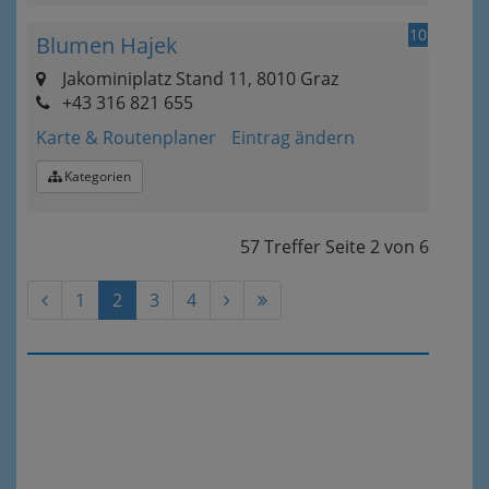
10
Blumen Hajek
Jakominiplatz Stand 11, 8010 Graz
+43 316 821 655
Karte & Routenplaner
Eintrag ändern
Kategorien
57 Treffer
Seite
2
von
6
1
2
3
4