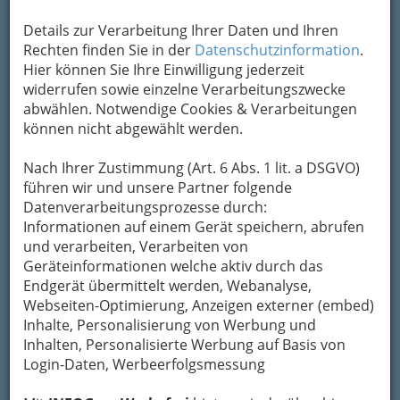
Details zur Verarbeitung Ihrer Daten und Ihren
Rechten finden Sie in der
Datenschutzinformation
.
Floristik
Hier können Sie Ihre Einwilligung jederzeit
widerrufen sowie einzelne Verarbeitungszwecke
abwählen. Notwendige Cookies & Verarbeitungen
können nicht abgewählt werden.
Nach Ihrer Zustimmung (Art. 6 Abs. 1 lit. a DSGVO)
ist die handwerkliche und
künstlerische
führen wir und unsere Partner folgende
Gestaltung von Blumen- und Pflanzen-
Datenverarbeitungsprozesse durch:
Schmuck
. Die Floristik ist eng mit
Informationen auf einem Gerät speichern, abrufen
jahrhundertealten Traditionen verbunden.
und verarbeiten, Verarbeiten von
So ist es im europäischen Kulturkreis üblich, zu
Geräteinformationen welche aktiv durch das
Festen wie
Endgerät übermittelt werden, Webanalyse,
Taufe, Hochzeit, Trauerfeier oder
Geburtstag
Webseiten-Optimierung, Anzeigen externer (embed)
Blumen zu schenken oder Räume
mit ihnen zu schmücken.
Inhalte, Personalisierung von Werbung und
Inhalten, Personalisierte Werbung auf Basis von
Daneben sind häufig in Geschäftsräumen und
Login-Daten, Werbeerfolgsmessung
Hotels, bei Tagungen und Messen sowie in
Wohnräumen Blumen: von traditionellen