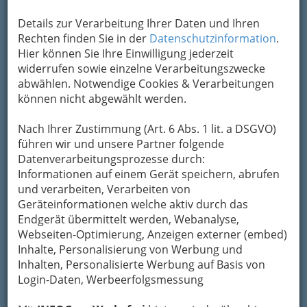
Details zur Verarbeitung Ihrer Daten und Ihren
Rechten finden Sie in der
Datenschutzinformation
.
Floristik
Hier können Sie Ihre Einwilligung jederzeit
widerrufen sowie einzelne Verarbeitungszwecke
abwählen. Notwendige Cookies & Verarbeitungen
können nicht abgewählt werden.
Nach Ihrer Zustimmung (Art. 6 Abs. 1 lit. a DSGVO)
ist die handwerkliche und
künstlerische
führen wir und unsere Partner folgende
Gestaltung von Blumen- und Pflanzen-
Datenverarbeitungsprozesse durch:
Schmuck
. Die Floristik ist eng mit
Informationen auf einem Gerät speichern, abrufen
jahrhundertealten Traditionen verbunden.
und verarbeiten, Verarbeiten von
So ist es im europäischen Kulturkreis üblich, zu
Geräteinformationen welche aktiv durch das
Festen wie
Endgerät übermittelt werden, Webanalyse,
Taufe, Hochzeit, Trauerfeier oder
Geburtstag
Webseiten-Optimierung, Anzeigen externer (embed)
Blumen zu schenken oder Räume
mit ihnen zu schmücken.
Inhalte, Personalisierung von Werbung und
Inhalten, Personalisierte Werbung auf Basis von
Daneben sind häufig in Geschäftsräumen und
Login-Daten, Werbeerfolgsmessung
Hotels, bei Tagungen und Messen sowie in
Wohnräumen Blumen: von traditionellen