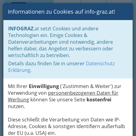
Toggle navi
Suche
Login
Menü
Informationen zu Cookies auf info-graz.at!
Home
Branchen
Einkaufen & Schenken - der Handel
INFOGRAZ
.at setzt Cookies und andere
Handel in Graz
Dinge des täglichen Lebens
Technologien ein. Einige Cookies &
Naturprodukte Graz und Umgebung
Datenverarbeitungen sind notwendig, andere
Blumenbinder & Floristen Graz und Umgebung
helfen dabei, das Angebot zu verbessern oder
wirtschaftlich zu betreiben.
Florist Graz / Floristin -
Details dazu finden Sie in unserer
Datenschutz
Blumenbinder /
Erklärung
.
Blumenbinderin -
Blumengeschäft
Mit Ihrer
Einwilligung
('Zustimmen & Weiter') zur
Verwendung von
personenbezogenen Daten für
Werbung
können Sie unsere Seite
kostenfrei
Blumen kaufen in Graz, Pflanzen
nutzen.
aus Graz Umgebung
Diese schließt die Verarbeitung von Daten wie IP-
Adresse, Cookies & sonstigen Identifiern außerhalb
der EU (u.a. USA) ein.