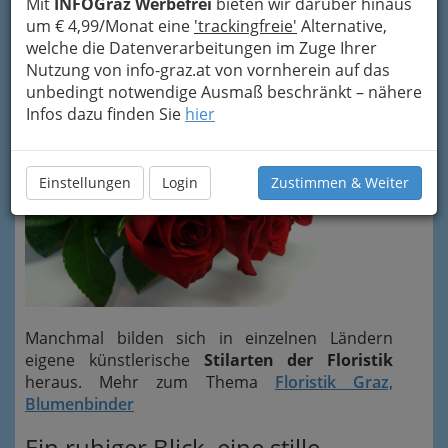
Mit
INFOGraz Werbefrei
bieten wir darüber hinaus
Blumenarrangements
bis zu "floralen
um € 4,99/Monat eine
'trackingfreie'
Alternative,
Kunstobjekten".
welche die Datenverarbeitungen im Zuge Ihrer
Nutzung von info-graz.at von vornherein auf das
unbedingt notwendige Ausmaß beschränkt – nähere
Infos dazu finden Sie
hier
Einstellungen
Login
Zustimmen & Weiter
Manchmal bilden sich in einzelnen Ländern
eigene künstlerische
Stilarten der Floristik
heraus. Mehr zum Thema
Floristik Graz,
Blumenbinder
Ein ruhiger Blick, eine stille