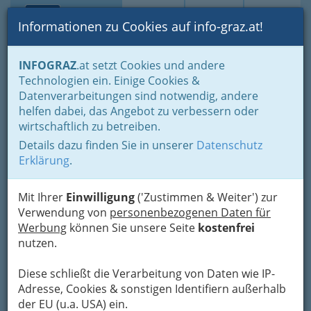
Toggle navi
Suche
Login
Menü
Informationen zu Cookies auf info-graz.at!
Home
Branchen
Einkaufen & Schenken - der Handel
INFOGRAZ
.at setzt Cookies und andere
Handel in Graz
Dinge des täglichen Lebens
Technologien ein. Einige Cookies &
Naturprodukte Graz und Umgebung
Datenverarbeitungen sind notwendig, andere
Blumenbinder & Floristen Graz und Umgebung
helfen dabei, das Angebot zu verbessern oder
Blumen Borstnar KEG
Nav
wirtschaftlich zu betreiben.
Details dazu finden Sie in unserer
Datenschutz
Jakominiplatz, Stand 11, 8010 Graz
Erklärung
.
+43 316 821 655
Mit Ihrer
Einwilligung
('Zustimmen & Weiter') zur
Verwendung von
personenbezogenen Daten für
Werbung
können Sie unsere Seite
kostenfrei
Karte
nutzen.
Diese schließt die Verarbeitung von Daten wie IP-
Adresse mit Google Maps anschauen
Adresse, Cookies & sonstigen Identifiern außerhalb
der EU (u.a. USA) ein.