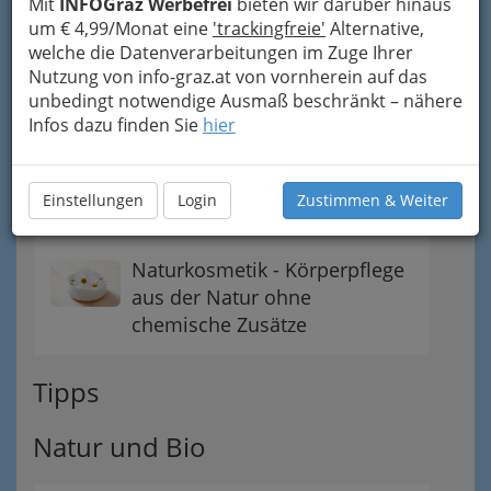
Mit
INFOGraz Werbefrei
bieten wir darüber hinaus
Biologische Produkte Graz und
um € 4,99/Monat eine
'trackingfreie'
Alternative,
Umgebung
welche die Datenverarbeitungen im Zuge Ihrer
Nutzung von info-graz.at von vornherein auf das
unbedingt notwendige Ausmaß beschränkt – nähere
Blumenbinder & Floristen Graz und
Infos dazu finden Sie
hier
Umgebung
Blumenhändler und
Einstellungen
Login
Zustimmen & Weiter
Blumenhändlerinnen
Naturkosmetik - Körperpflege
aus der Natur ohne
chemische Zusätze
Tipps
Natur und Bio