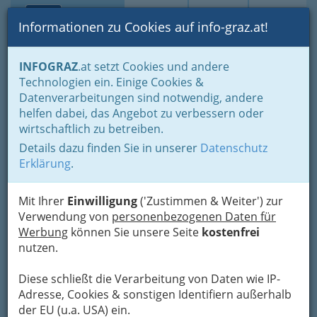
Toggle navi
Suche
Login
Menü
Informationen zu Cookies auf info-graz.at!
Home
Branchen
Einkaufen & Schenken - der Handel
INFOGRAZ
.at setzt Cookies und andere
Handel in Graz
Dinge des täglichen Lebens
Technologien ein. Einige Cookies &
Naturprodukte Graz und Umgebung
Datenverarbeitungen sind notwendig, andere
Blumenbinder & Floristen Graz und Umgebung
helfen dabei, das Angebot zu verbessern oder
Mag. Michaela Petra
Nav
wirtschaftlich zu betreiben.
Deutsch
Details dazu finden Sie in unserer
Datenschutz
Erklärung
.
Paulustorgasse 1, 8010 Graz
+43 316 909 136
Mit Ihrer
Einwilligung
('Zustimmen & Weiter') zur
+43 316 909 136
Verwendung von
personenbezogenen Daten für
Werbung
können Sie unsere Seite
kostenfrei
nutzen.
Karte
Diese schließt die Verarbeitung von Daten wie IP-
Adresse, Cookies & sonstigen Identifiern außerhalb
der EU (u.a. USA) ein.
Karte anzeigen