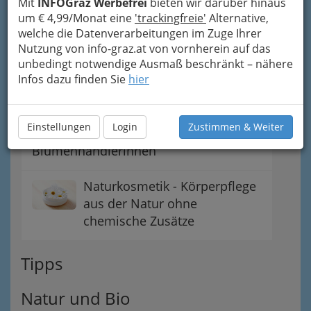
Mit
INFOGraz Werbefrei
bieten wir darüber hinaus
um € 4,99/Monat eine
'trackingfreie'
Alternative,
Biologische Produkte Graz und
welche die Datenverarbeitungen im Zuge Ihrer
Umgebung
Nutzung von info-graz.at von vornherein auf das
unbedingt notwendige Ausmaß beschränkt – nähere
Infos dazu finden Sie
hier
Blumenbinder & Floristen Graz und
Umgebung
Einstellungen
Login
Zustimmen & Weiter
Blumenhändler und
Blumenhändlerinnen
Naturkosmetik - Körperpflege
aus der Natur ohne
chemische Zusätze
Tipps
Natur und Bio