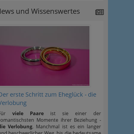
ews und Wissenswertes
Der erste Schritt zum Eheglück - die
Verlobung
Für
viele Paare
ist sie einer der
romantischsten Momente ihrer Beziehung -
die Verlobung
. Manchmal ist es ein langer
und beschwerlicher Weg, bis die bedeutsame