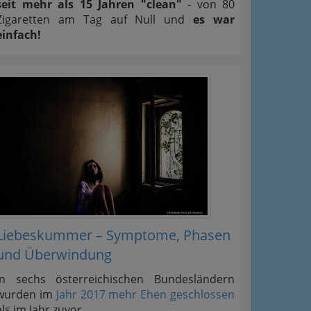
seit mehr als 15 Jahren "clean"
- von 80
Zigaretten am Tag auf Null und
es war
einfach!
Liebeskummer – Symptome, Phasen
und Überwindung
In sechs österreichischen Bundesländern
wurden im
Jahr 2017 mehr Ehen geschlossen
als im Jahr zuvor.