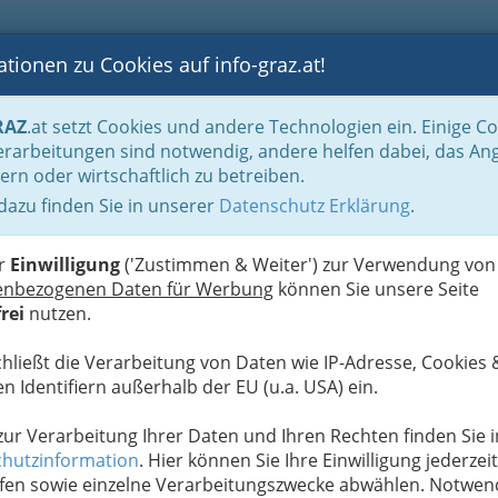
tionen zu Cookies auf info-graz.at!
B
F
G
B
GEN
LOGS
OTOS
ASTRONOMIE
RANCHEN
RAZ
.at setzt Cookies und andere Technologien ein. Einige C
Handel in Graz
Dinge des täglichen Lebens
Naturprodukte Graz und Umg
rarbeitungen sind notwendig, andere helfen dabei, das An
ern oder wirtschaftlich zu betreiben.
e Kochauf e.U.
 dazu finden Sie in unserer
Datenschutz Erklärung
.
N
er
Einwilligung
('Zustimmen & Weiter') zur Verwendung von
enbezogenen Daten für Werbung
können Sie unsere Seite
rei
nutzen.
chließt die Verarbeitung von Daten wie IP-Adresse, Cookies 
n Identifiern außerhalb der EU (u.a. USA) ein.
 zur Verarbeitung Ihrer Daten und Ihren Rechten finden Sie i
hutzinformation
. Hier können Sie Ihre Einwilligung jederzeit
fen sowie einzelne Verarbeitungszwecke abwählen. Notwen