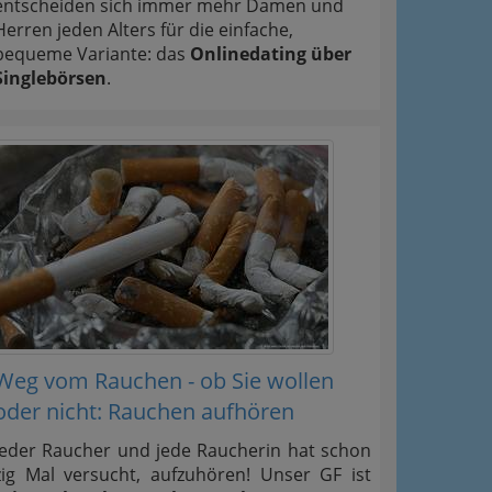
entscheiden sich immer mehr Damen und
Herren jeden Alters für die einfache,
bequeme Variante: das
Onlinedating über
Singlebörsen
.
Weg vom Rauchen - ob Sie wollen
oder nicht: Rauchen aufhören
Jeder Raucher und jede Raucherin hat schon
zig Mal versucht, aufzuhören! Unser GF ist