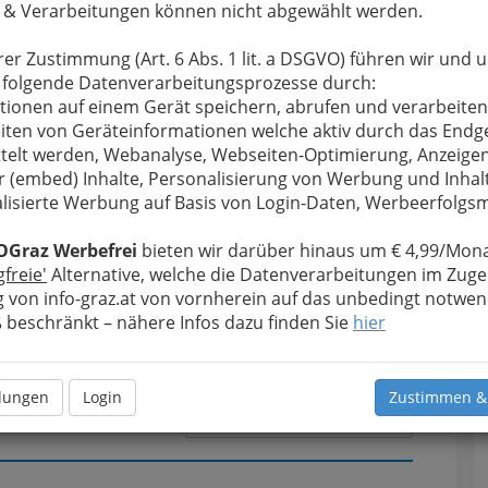
 & Verarbeitungen können nicht abgewählt werden.
rer Zustimmung (Art. 6 Abs. 1 lit. a DSGVO) führen wir und 
u bewahren
, verwenden wir an dieser Stelle zur
 folgende Datenverarbeitungsprozesse durch:
Formular. Ihre Nachricht wird nach dem Absenden
tionen auf einem Gerät speichern, abrufen und verarbeiten
 Kochauf - Heidemarie Kochauf weitergeleitet.
iten von Geräteinformationen welche aktiv durch das Endg
T
telt werden, Webanalyse, Webseiten-Optimierung, Anzeige
Meine Nachricht
r (embed) Inhalte, Personalisierung von Werbung und Inhal
N
lisierte Werbung auf Basis von Login-Daten, Werbeerfolg
OGraz Werbefrei
bieten wir darüber hinaus um € 4,99/Mona
gfreie'
Alternative, welche die Datenverarbeitungen im Zuge
 von info-graz.at von vornherein auf das unbedingt notwen
beschränkt – nähere Infos dazu finden Sie
hier
llungen
Login
Zustimmen &
Meine Nachricht senden