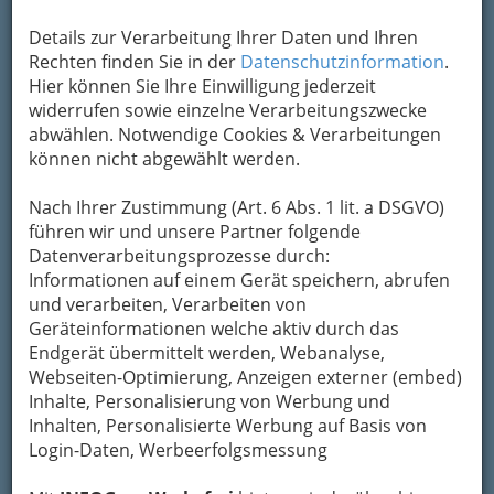
Details zur Verarbeitung Ihrer Daten und Ihren
Rechten finden Sie in der
Datenschutzinformation
.
Hier können Sie Ihre Einwilligung jederzeit
widerrufen sowie einzelne Verarbeitungszwecke
Bausparen
dient häufig der
Baufinanzierung
abwählen. Notwendige Cookies & Verarbeitungen
oder der
Finanzierung von Immobilien
. Aber
können nicht abgewählt werden.
auch auf andere größere Anschaffungen kann
mit Hilfe eines
Bausparvertrages
hin gespart
Nach Ihrer Zustimmung (Art. 6 Abs. 1 lit. a DSGVO)
werden. Eine Laufzeit von mindestens sechs
führen wir und unsere Partner folgende
Jahren, während der das eingelegte
Kapital
Datenverarbeitungsprozesse durch:
gebunden
ist, und die
staatliche
Informationen auf einem Gerät speichern, abrufen
Bausparprämie
machen
attraktive Zinssätze
und verarbeiten, Verarbeiten von
möglich, weshalb diese Form des Sparens in
Geräteinformationen welche aktiv durch das
Österreich sehr beliebt und weit verbreitet ist.
Endgerät übermittelt werden, Webanalyse,
Webseiten-Optimierung, Anzeigen externer (embed)
Inhalte, Personalisierung von Werbung und
Inhalten, Personalisierte Werbung auf Basis von
Login-Daten, Werbeerfolgsmessung