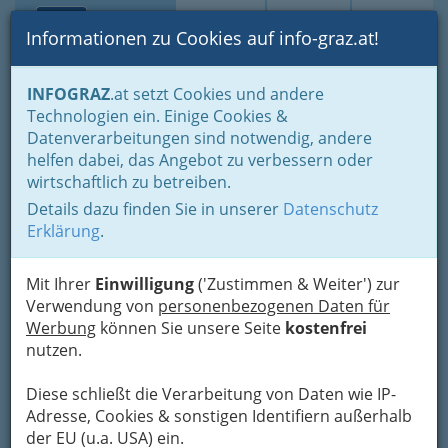
Toggle navi
Suche
Login
Menü
Informationen zu Cookies auf info-graz.at!
Home
Branchen
Bauen - der Weg zum eigenen Haus
INFOGRAZ
.at setzt Cookies und andere
Immobilienbüros, Immobilienmakler, Immobilienverwalter und
Technologien ein. Einige Cookies &
Immobilientreuhänder
Datenverarbeitungen sind notwendig, andere
Rund um Immobilien
Bausparvermittler und Bausparvermittlerinnen in Graz und
helfen dabei, das Angebot zu verbessern oder
Umgebung
wirtschaftlich zu betreiben.
Nav
Details dazu finden Sie in unserer
Datenschutz
Bausparvermittler und
Erklärung
.
Bausparvermittlerinnen in
Mit Ihrer
Einwilligung
('Zustimmen & Weiter') zur
Graz und Umgebung
Verwendung von
personenbezogenen Daten für
Werbung
können Sie unsere Seite
kostenfrei
nutzen.
Diese schließt die Verarbeitung von Daten wie IP-
Adresse, Cookies & sonstigen Identifiern außerhalb
der EU (u.a. USA) ein.