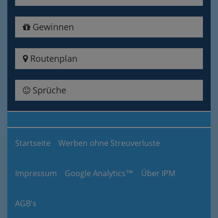
Gewinnen
Routenplan
Sprüche
Startseite
Werben ohne Streuverluste
Impressum
Google Analytics™
Über IPM
AGB's