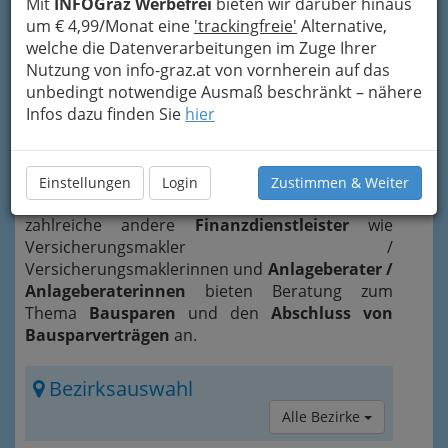
Mit
INFOGraz Werbefrei
bieten wir darüber hinaus
um € 4,99/Monat eine
'trackingfreie'
Alternative,
welche die Datenverarbeitungen im Zuge Ihrer
Nutzung von info-graz.at von vornherein auf das
unbedingt notwendige Ausmaß beschränkt – nähere
Infos dazu finden Sie
hier
Bausparverträge
werden meist bei
Banken
Einstellungen
Login
Zustimmen & Weiter
oder Bausparkassen
abgeschlossen, aber auch
zahlreiche andere
Finanzdienstleister
wie
Versicherungsmakler /
Versicherungsmaklerinnen und
Anlageberater /
Anlageberaterinnen
bieten Beratung zum
Thema
Bausparen
und den
Abschluss von
Bausparverträgen
an.
Bezirksauswahl
Alle Bezirke