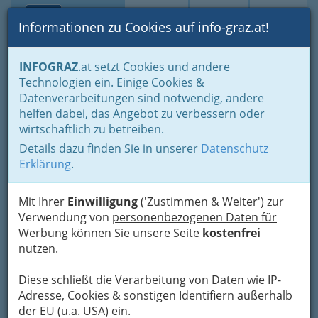
Toggle navi
Suche
Login
Menü
Informationen zu Cookies auf info-graz.at!
Home
Branchen
Bauen - der Weg zum eigenen Haus
INFOGRAZ
.at setzt Cookies und andere
Bauträger
Technologien ein. Einige Cookies &
GPI-Baugesellschaft m.b.H.
Datenverarbeitungen sind notwendig, andere
Nav
helfen dabei, das Angebot zu verbessern oder
Eythgasse 33, 8052 Graz-Wetzelsdorf
wirtschaftlich zu betreiben.
+43 316 584 080-0
Details dazu finden Sie in unserer
Datenschutz
+43 316 584 080-6
Erklärung
.
Mit Ihrer
Einwilligung
('Zustimmen & Weiter') zur
Verwendung von
personenbezogenen Daten für
Karte
Werbung
können Sie unsere Seite
kostenfrei
nutzen.
Adresse mit Google Maps anschauen
Diese schließt die Verarbeitung von Daten wie IP-
Adresse, Cookies & sonstigen Identifiern außerhalb
der EU (u.a. USA) ein.