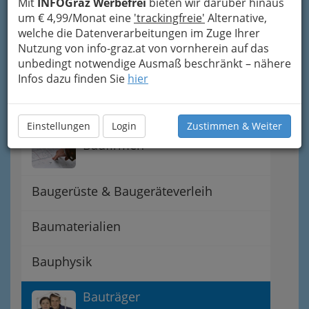
Mit
INFOGraz Werbefrei
bieten wir darüber hinaus
Notfall - Hotlines
um € 4,99/Monat eine
'trackingfreie'
Alternative,
welche die Datenverarbeitungen im Zuge Ihrer
Planen & Gestalten
Nutzung von info-graz.at von vornherein auf das
unbedingt notwendige Ausmaß beschränkt – nähere
Architekten
Infos dazu finden Sie
hier
Bäder - Pools - Badezimmer
Einstellungen
Login
Zustimmen & Weiter
Baufirmen
Baugerüste & Baugeräteverleih
Baumaterialien
Bauphysik
Bauträger