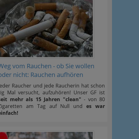
Weg vom Rauchen - ob Sie wollen
oder nicht: Rauchen aufhören
Jeder Raucher und jede Raucherin hat schon
zig Mal versucht, aufzuhören! Unser GF ist
seit mehr als 15 Jahren "clean"
- von 80
Zigaretten am Tag auf Null und
es war
einfach!