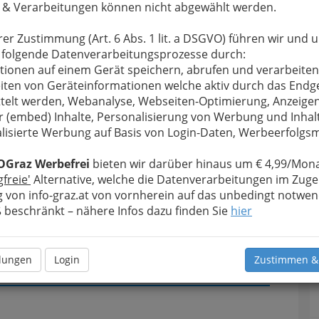
 & Verarbeitungen können nicht abgewählt werden.
u bewahren
, verwenden wir an dieser Stelle zur
Formular. Ihre Nachricht wird nach dem Absenden
rer Zustimmung (Art. 6 Abs. 1 lit. a DSGVO) führen wir und 
n BOE Baumanagement Gesellschaft m.b.H.
 folgende Datenverarbeitungsprozesse durch:
tionen auf einem Gerät speichern, abrufen und verarbeiten
iten von Geräteinformationen welche aktiv durch das Endg
Meine Nachricht
telt werden, Webanalyse, Webseiten-Optimierung, Anzeige
r (embed) Inhalte, Personalisierung von Werbung und Inhal
lisierte Werbung auf Basis von Login-Daten, Werbeerfolg
OGraz Werbefrei
bieten wir darüber hinaus um € 4,99/Mona
gfreie'
Alternative, welche die Datenverarbeitungen im Zuge
 von info-graz.at von vornherein auf das unbedingt notwen
beschränkt – nähere Infos dazu finden Sie
hier
Meine Nachricht senden
llungen
Login
Zustimmen &