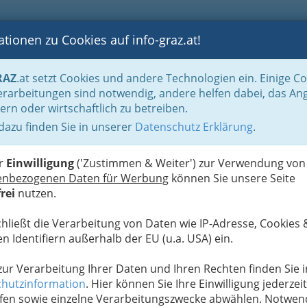
tionen zu Cookies auf info-graz.at!
B
F
G
B
GEN
LOGS
OTOS
ASTRONOMIE
RANCHEN
RAZ
.at setzt Cookies und andere Technologien ein. Einige C
Bauträger
rarbeitungen sind notwendig, andere helfen dabei, das An
ern oder wirtschaftlich zu betreiben.
lschaft m.b.H.
 dazu finden Sie in unserer
Datenschutz Erklärung
.
N
er
Einwilligung
('Zustimmen & Weiter') zur Verwendung von
enbezogenen Daten für Werbung
können Sie unsere Seite
rei
nutzen.
chließt die Verarbeitung von Daten wie IP-Adresse, Cookies 
n Identifiern außerhalb der EU (u.a. USA) ein.
 zur Verarbeitung Ihrer Daten und Ihren Rechten finden Sie i
hutzinformation
. Hier können Sie Ihre Einwilligung jederzeit
fen sowie einzelne Verarbeitungszwecke abwählen. Notwen