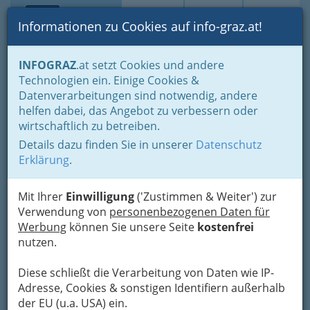
Toggle navi
Suche
Login
Menü
Informationen zu Cookies auf info-graz.at!
Home
Branchen
Gewerbe, Handwerk, Banken
INFOGRAZ
.at setzt Cookies und andere
Gewerbe & Handwerk, Gliederung der WKO
Bauhilfsgewerbe
Technologien ein. Einige Cookies &
Betonwarenerzeuger und Betonwarenerzeugerinnen
Datenverarbeitungen sind notwendig, andere
RH - BAU und Baustoffe
Nav
helfen dabei, das Angebot zu verbessern oder
wirtschaftlich zu betreiben.
GmbH
Details dazu finden Sie in unserer
Datenschutz
Mühlfelderweg 30, 8055 Graz
Erklärung
.
Mit Ihrer
Einwilligung
('Zustimmen & Weiter') zur
Verwendung von
personenbezogenen Daten für
Werbung
können Sie unsere Seite
kostenfrei
Karte
nutzen.
Adresse mit Google Maps anschauen
Diese schließt die Verarbeitung von Daten wie IP-
Adresse, Cookies & sonstigen Identifiern außerhalb
der EU (u.a. USA) ein.