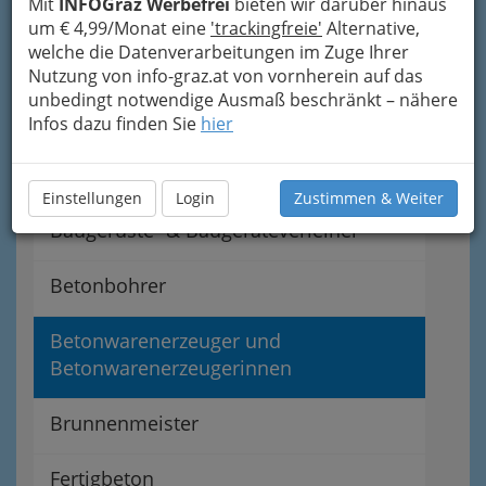
Mit
INFOGraz Werbefrei
bieten wir darüber hinaus
Abdichten von Fensteröffnungen und
um € 4,99/Monat eine
'trackingfreie'
Alternative,
Türöffnungen
welche die Datenverarbeitungen im Zuge Ihrer
Nutzung von info-graz.at von vornherein auf das
Abdichter gegen Feuchtigkeit &
unbedingt notwendige Ausmaß beschränkt – nähere
Druckwasser
Infos dazu finden Sie
hier
Asphaltierer
Einstellungen
Login
Zustimmen & Weiter
Baugerüste- & Baugeräteverleiher
Betonbohrer
Betonwarenerzeuger und
Betonwarenerzeugerinnen
Brunnenmeister
Fertigbeton