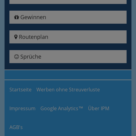
Gewinnen
Routenplan
Sprüche
Startseite
Werben ohne Streuverluste
Impressum
Google Analytics™
Über IPM
AGB's