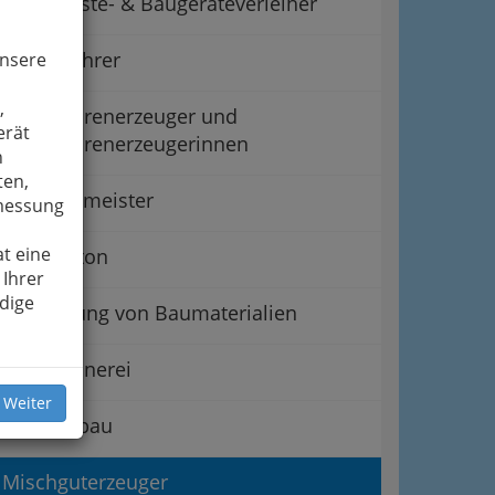
Baugerüste- & Baugeräteverleiher
Betonbohrer
unsere
,
Betonwarenerzeuger und
erät
Betonwarenerzeugerinnen
n
ten,
Brunnenmeister
smessung
t eine
Fertigbeton
 Ihrer
dige
Herstellung von Baumaterialien
Kalkbrennerei
 Weiter
Lehmabbau
Mischguterzeuger