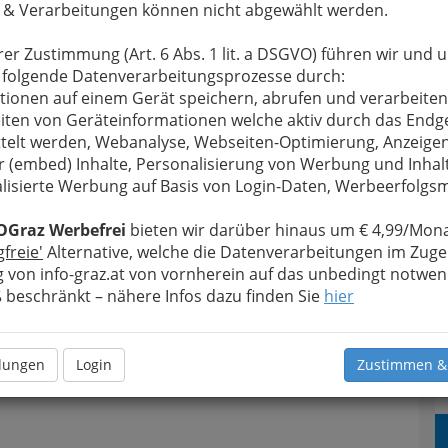
 & Verarbeitungen können nicht abgewählt werden.
rer Zustimmung (Art. 6 Abs. 1 lit. a DSGVO) führen wir und 
 folgende Datenverarbeitungsprozesse durch:
tionen auf einem Gerät speichern, abrufen und verarbeiten
iten von Geräteinformationen welche aktiv durch das Endg
telt werden, Webanalyse, Webseiten-Optimierung, Anzeige
r (embed) Inhalte, Personalisierung von Werbung und Inhal
lisierte Werbung auf Basis von Login-Daten, Werbeerfolg
OGraz Werbefrei
bieten wir darüber hinaus um € 4,99/Mona
gfreie'
Alternative, welche die Datenverarbeitungen im Zuge
 von info-graz.at von vornherein auf das unbedingt notwen
beschränkt – nähere Infos dazu finden Sie
hier
llungen
Login
Zustimmen &