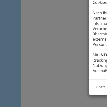
Cookies
Nach Ih
Partner
Informa
Verarbe
übermit
externe
Persona
Mit
INF
'trackin
Nutzung
Ausmaß 
Einste