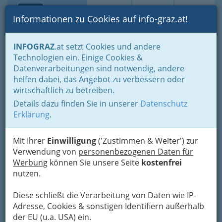
Toggle navi
Suche
Login
Menü
Informationen zu Cookies auf info-graz.at!
Home
Lebens-Guide
Jugend
Bildung & Arbeit
INFOGRAZ
.at setzt Cookies und andere
Technologien ein. Einige Cookies &
Österreichische
Nav
Datenverarbeitungen sind notwendig, andere
Berufsinformation
helfen dabei, das Angebot zu verbessern oder
wirtschaftlich zu betreiben.
Details dazu finden Sie in unserer
Datenschutz
Erklärung
.
Die Österreichische Berufsinformation bietet
Zugang zu allen österreichischen
Mit Ihrer
Einwilligung
('Zustimmen & Weiter') zur
Berufsinformations- und Bildungsberatungs-
Verwendung von
personenbezogenen Daten für
Zentren der WK und des WIFI, zum bic, dem
Werbung
können Sie unsere Seite
kostenfrei
Berufs- und Bildungsinformationscomputer, zu
nutzen.
Bildungsförderungen, neuen Lehrberufen u.v.m.
Außerdem finden Sie hier eine umfangreiche
Diese schließt die Verarbeitung von Daten wie IP-
Sammlung interessanter Links zu den Themen
Adresse, Cookies & sonstigen Identifiern außerhalb
Berufsinformation, Bildungsberatung und zu
der EU (u.a. USA) ein.
Jobs.