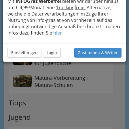
Mit
INFOGraz Werbefrei
bieten wir darüber hinaus
um € 4,99/Monat eine
'trackingfreie'
Alternative,
Bildung & Arbeit
welche die Datenverarbeitungen im Zuge Ihrer
Nutzung von info-graz.at von vornherein auf das
unbedingt notwendige Ausmaß beschränkt – nähere
Freizeit, Sport & Kultur
Infos dazu finden Sie
hier
Einstellungen
Login
Zustimmen & Weiter
Beratung & Organisationen
für Jugendliche
Matura-Vorbereitung -
Matura-Schulen
Tipps
Jugend