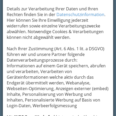
Wir konzentrieren uns
Details zur Verarbeitung Ihrer Daten und Ihren
Rechten finden Sie in der
Datenschutzinformation
.
Hier können Sie Ihre Einwilligung jederzeit
widerrufen sowie einzelne Verarbeitungszwecke
vorwiegend auf den gewerblichen, industriellen,
abwählen. Notwendige Cookies & Verarbeitungen
sowie auch den kaufmännischen Bereich "Ihres
können nicht abgewählt werden.
Unternehmens". Um sich im heutigen Markt
beweisen zu können, werden
absolute
Nach Ihrer Zustimmung (Art. 6 Abs. 1 lit. a DSGVO)
Flexibilität, fachliche Kompetenz
und nicht
führen wir und unsere Partner folgende
zuletzt
Top-Qualität
vorausgesetzt.
Datenverarbeitungsprozesse durch:
Informationen auf einem Gerät speichern, abrufen
Genau nach diesen Richtlinien werden wir auch
und verarbeiten, Verarbeiten von
zukünftig agieren, damit auch neue
Geräteinformationen welche aktiv durch das
Geschäftsverbindungen auf einer soliden Basis
Endgerät übermittelt werden, Webanalyse,
starten können.
Webseiten-Optimierung, Anzeigen externer (embed)
Um Ihren Erwartungen hinsichtlich
Qualität
in
Inhalte, Personalisierung von Werbung und
Verbindung mit Flexibilität gerecht zu werden,
Inhalten, Personalisierte Werbung auf Basis von
haben wir das
Einsatzgebiet unserer
Login-Daten, Werbeerfolgsmessung
Mitarbeiter
vom österreichischen über den
gesamten europäischen Markt
bis hin zu