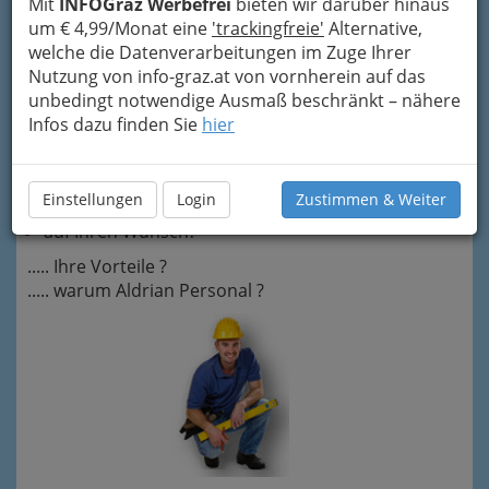
Mit
INFOGraz Werbefrei
bieten wir darüber hinaus
weltweiten Einsatzorten
ausgedehnt.
um € 4,99/Monat eine
'trackingfreie'
Alternative,
Wir sind
welche die Datenverarbeitungen im Zuge Ihrer
Experten in der
Personalbereitstellung
Nutzung von info-graz.at von vornherein auf das
.
unbedingt notwendige Ausmaß beschränkt – nähere
Schlosser
Infos dazu finden Sie
hier
Schweißer
Elektriker
Installateure
Einstellungen
Login
Zustimmen & Weiter
Büro
auf Ihren Wunsch?
..... Ihre Vorteile ?
..... warum Aldrian Personal ?