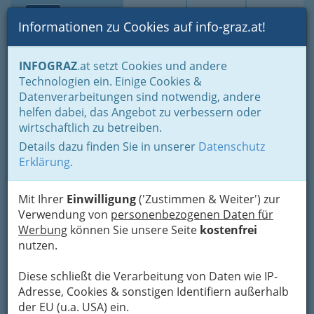
Toggle navi
Suche
Login
Menü
Informationen zu Cookies auf info-graz.at!
Home
Lebens-Guide
Jugend
Bildung & Arbeit
INFOGRAZ
.at setzt Cookies und andere
Technologien ein. Einige Cookies &
A.M.
Nav
Datenverarbeitungen sind notwendig, andere
Personalbereitstellungs
helfen dabei, das Angebot zu verbessern oder
GmbH
wirtschaftlich zu betreiben.
Details dazu finden Sie in unserer
Datenschutz
Kärntnerstraße 418 3.OG, 8054 Graz
Erklärung
.
+43 316 242 604
Mit Ihrer
Einwilligung
('Zustimmen & Weiter') zur
Verwendung von
personenbezogenen Daten für
Werbung
können Sie unsere Seite
kostenfrei
Unser Unternehmen wurde von Herrn Markus
nutzen.
Aldrian am 02.03.2001 gegründet.
Diese schließt die Verarbeitung von Daten wie IP-
Adresse, Cookies & sonstigen Identifiern außerhalb
der EU (u.a. USA) ein.