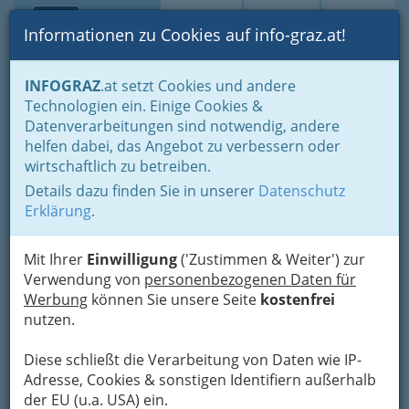
Toggle navi
Suche
Login
Menü
Informationen zu Cookies auf info-graz.at!
Home
Branchen
Gewerbe, Handwerk, Banken
INFOGRAZ
.at setzt Cookies und andere
Gewerbe & Handwerk, Gliederung der WKO
Technologien ein. Einige Cookies &
Gärtner und Floristen bzw. Gärtnerinnen und Floristinnen
Datenverarbeitungen sind notwendig, andere
Blumenbinder, Floristen - Floristik
helfen dabei, das Angebot zu verbessern oder
Blumen Leitner
Nav
wirtschaftlich zu betreiben.
Details dazu finden Sie in unserer
Datenschutz
Mariahilferstraße 18, 8020 Graz
Erklärung
.
+43 316 711 766
Mit Ihrer
Einwilligung
('Zustimmen & Weiter') zur
Verwendung von
personenbezogenen Daten für
Werbung
können Sie unsere Seite
kostenfrei
Karte
nutzen.
Diese schließt die Verarbeitung von Daten wie IP-
Adresse mit Google Maps anschauen
Adresse, Cookies & sonstigen Identifiern außerhalb
der EU (u.a. USA) ein.