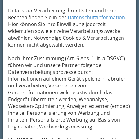
Kontaktaufnahme
Details zur Verarbeitung Ihrer Daten und Ihren
Rechten finden Sie in der
Datenschutzinformation
.
Um die Info-Graz Firmen
vor Spam-Mails zu
Hier können Sie Ihre Einwilligung jederzeit
bewahren
, verwenden wir an dieser Stelle zur
widerrufen sowie einzelne Verarbeitungszwecke
Übermittlung Ihrer Nachricht ein sicheres
abwählen. Notwendige Cookies & Verarbeitungen
Formular. Ihre Nachricht wird nach dem
können nicht abgewählt werden.
Absenden umgehend per Mail an das
Unternehmen Blumen Leitner weitergeleitet.
Nach Ihrer Zustimmung (Art. 6 Abs. 1 lit. a DSGVO)
Mein Name
führen wir und unsere Partner folgende
Datenverarbeitungsprozesse durch:
Informationen auf einem Gerät speichern, abrufen
und verarbeiten, Verarbeiten von
Meine Email Adresse
Geräteinformationen welche aktiv durch das
Endgerät übermittelt werden, Webanalyse,
Webseiten-Optimierung, Anzeigen externer (embed)
Mein Betreff
Inhalte, Personalisierung von Werbung und
Inhalten, Personalisierte Werbung auf Basis von
Login-Daten, Werbeerfolgsmessung
Meine Nachricht