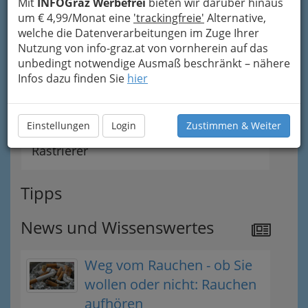
Mit
INFOGraz Werbefrei
bieten wir darüber hinaus
um € 4,99/Monat eine
'trackingfreie'
Alternative,
Kartonagewarenerzeuger
welche die Datenverarbeitungen im Zuge Ihrer
Nutzung von info-graz.at von vornherein auf das
Landesinnung der Buchbinder,
unbedingt notwendige Ausmaß beschränkt – nähere
Infos dazu finden Sie
hier
Kartonagewaren- und Etuierzeuger
Präger - Kranzschleifenerzeuger
Einstellungen
Login
Zustimmen & Weiter
Rastrierer
Tipps
News und Wissenswertes
Weg vom Rauchen - ob Sie
wollen oder nicht: Rauchen
aufhören