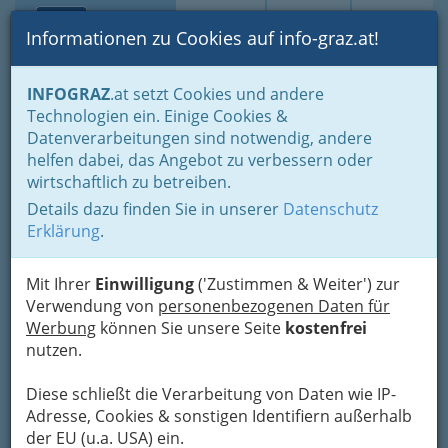
Toggle navi
Suche
Login
Menü
Informationen zu Cookies auf info-graz.at!
Home
Branchen
Gewerbe, Handwerk, Banken
INFOGRAZ
.at setzt Cookies und andere
Gewerbe & Handwerk, Gliederung der WKO
Technologien ein. Einige Cookies &
Buchbinder, Kartonagewaren- & Etuierzeuger
Datenverarbeitungen sind notwendig, andere
Nav
helfen dabei, das Angebot zu verbessern oder
Buchbinder,
wirtschaftlich zu betreiben.
Kartonagewaren- &
Details dazu finden Sie in unserer
Datenschutz
Erklärung
.
Etuierzeuger
Mit Ihrer
Einwilligung
('Zustimmen & Weiter') zur
Vom Buchbinder bzw. Buchbinderinnen bis zu Etuierzeuger
Verwendung von
personenbezogenen Daten für
bzw. Etuierzeugerinnen! Einfach die gewünschte Kategorie
Werbung
können Sie unsere Seite
kostenfrei
anklicken!
nutzen.
Diese schließt die Verarbeitung von Daten wie IP-
Adresse, Cookies & sonstigen Identifiern außerhalb
der EU (u.a. USA) ein.