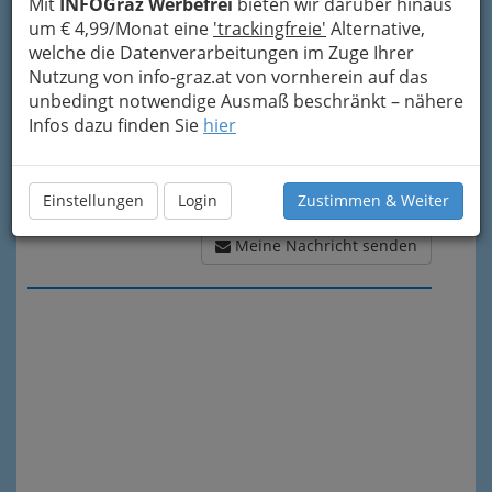
Mit
INFOGraz Werbefrei
bieten wir darüber hinaus
um € 4,99/Monat eine
'trackingfreie'
Alternative,
welche die Datenverarbeitungen im Zuge Ihrer
Nutzung von info-graz.at von vornherein auf das
unbedingt notwendige Ausmaß beschränkt – nähere
Infos dazu finden Sie
hier
Einstellungen
Login
Zustimmen & Weiter
Meine Nachricht senden