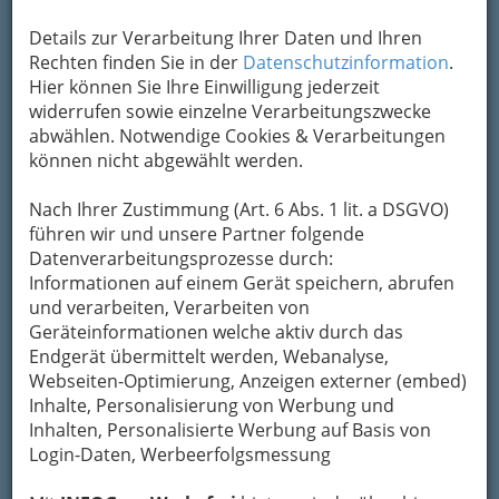
Kontaktaufnahme
Details zur Verarbeitung Ihrer Daten und Ihren
Rechten finden Sie in der
Datenschutzinformation
.
Um die Info-Graz Firmen
vor Spam-Mails zu
Hier können Sie Ihre Einwilligung jederzeit
bewahren
, verwenden wir an dieser Stelle zur
widerrufen sowie einzelne Verarbeitungszwecke
Übermittlung Ihrer Nachricht ein sicheres
abwählen. Notwendige Cookies & Verarbeitungen
Formular. Ihre Nachricht wird nach dem
können nicht abgewählt werden.
Absenden umgehend per Mail an das
Unternehmen Weinbau Salzger weitergeleitet.
Nach Ihrer Zustimmung (Art. 6 Abs. 1 lit. a DSGVO)
Mein Name
führen wir und unsere Partner folgende
Datenverarbeitungsprozesse durch:
Informationen auf einem Gerät speichern, abrufen
und verarbeiten, Verarbeiten von
Meine Email Adresse
Geräteinformationen welche aktiv durch das
Endgerät übermittelt werden, Webanalyse,
Webseiten-Optimierung, Anzeigen externer (embed)
Mein Betreff
Inhalte, Personalisierung von Werbung und
Inhalten, Personalisierte Werbung auf Basis von
Login-Daten, Werbeerfolgsmessung
Meine Nachricht