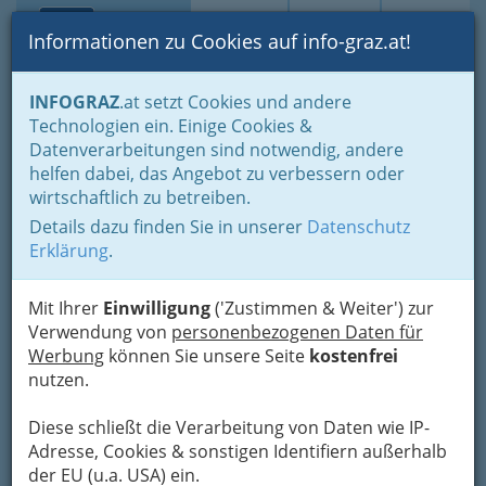
Toggle navi
Suche
Login
Menü
Informationen zu Cookies auf info-graz.at!
Home
Branchen
Gastronomie - regional und international
INFOGRAZ
.at setzt Cookies und andere
Buschenschenken - Buschenschänken
Technologien ein. Einige Cookies &
Buschenschänke Weststeiermark
Datenverarbeitungen sind notwendig, andere
Weinbau Salzger
Nav
helfen dabei, das Angebot zu verbessern oder
wirtschaftlich zu betreiben.
Pörbach 16, 8551 Wernersdorf
Details dazu finden Sie in unserer
Datenschutz
+43 3466 43 692
Erklärung
.
+43 664 963 3484
Mit Ihrer
Einwilligung
('Zustimmen & Weiter') zur
Verwendung von
personenbezogenen Daten für
Werbung
können Sie unsere Seite
kostenfrei
Karte
nutzen.
Diese schließt die Verarbeitung von Daten wie IP-
Adresse mit Google Maps anschauen
Adresse, Cookies & sonstigen Identifiern außerhalb
der EU (u.a. USA) ein.