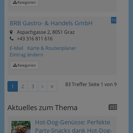
Kategorien
10
BRB Gastro- & Handels GmbH
Aspachgasse 2, 8051 Graz
+43 316 811 616
E-Mail
Karte & Routenplaner
Eintrag ändern
Kategorien
83 Treffer
Seite
1
von
9
1
2
3
Aktuelles zum Thema
Hot-Dog-Genüsse: Perfekte
Party-Snacks dank Hot-Dog-