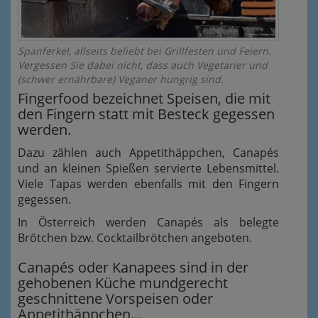
Spanferkel, allseits beliebt bei Grillfesten und Feiern.
Vergessen Sie dabei nicht, dass auch Vegetarier und
(schwer ernährbare) Veganer hungrig sind.
Fingerfood bezeichnet Speisen, die mit
den Fingern statt mit Besteck gegessen
werden.
Dazu zählen auch Appetithäppchen, Canapés
und an kleinen Spießen servierte Lebensmittel.
Viele Tapas werden ebenfalls mit den Fingern
gegessen.
In Österreich werden Canapés als belegte
Brötchen bzw. Cocktailbrötchen angeboten.
Canapés oder Kanapees sind in der
gehobenen Küche mundgerecht
geschnittene Vorspeisen oder
Appetithäppchen...