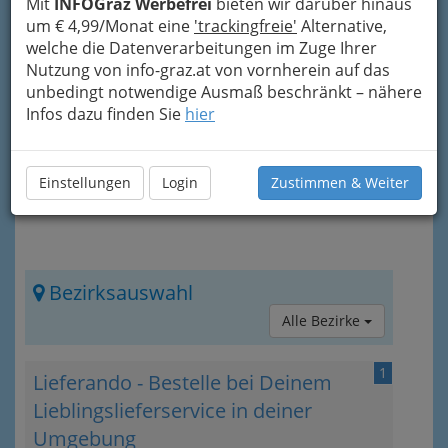
Mit
INFOGraz Werbefrei
bieten wir darüber hinaus
Nach den einzelnen Einträgen gibt es noch mehr
um € 4,99/Monat eine
'trackingfreie'
Alternative,
Informationen zum Thema. Diese können Sie
welche die Datenverarbeitungen im Zuge Ihrer
auch direkt über das „Info-Icon“
rechts oben
Nutzung von info-graz.at von vornherein auf das
erreichen
unbedingt notwendige Ausmaß beschränkt – nähere
Infos dazu finden Sie
hier
Einstellungen
Login
Zustimmen & Weiter
Bezirksauswahl
Alle Bezirke
1
Lieferando - Bestelle bei Deinem
Lieblingslieferservice in deiner
Umgebung