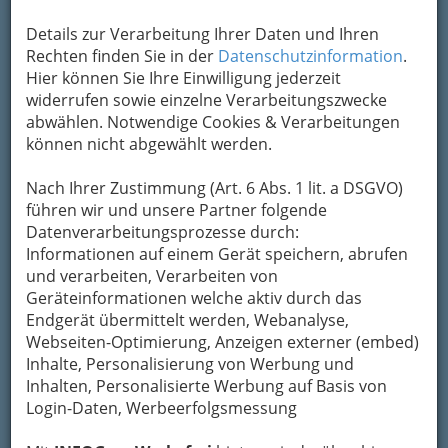
Details zur Verarbeitung Ihrer Daten und Ihren
Rechten finden Sie in der
Datenschutzinformation
.
Hier können Sie Ihre Einwilligung jederzeit
widerrufen sowie einzelne Verarbeitungszwecke
abwählen. Notwendige Cookies & Verarbeitungen
können nicht abgewählt werden.
Nach Ihrer Zustimmung (Art. 6 Abs. 1 lit. a DSGVO)
führen wir und unsere Partner folgende
Sie sind nicht zufrieden, wenn Sie ‚nur‘ ein Buffet -
Datenverarbeitungsprozesse durch:
belegte Brötchen - bestellt haben?
Informationen auf einem Gerät speichern, abrufen
und verarbeiten, Verarbeiten von
Das entspannte Herangehen an jede geplante
Geräteinformationen welche aktiv durch das
Veranstaltung: Ein
Partyservice aus Graz und
Endgerät übermittelt werden, Webanalyse,
Umgebung
liefert Ihnen nicht nur Speisen und
Webseiten-Optimierung, Anzeigen externer (embed)
Getränke auf Ihre Party und räumt in den frühen
Inhalte, Personalisierung von Werbung und
Morgenstunden noch den Rest vom Fest auf. Es
Inhalten, Personalisierte Werbung auf Basis von
kann das einfache Liefern eines Buffets sein
Login-Daten, Werbeerfolgsmessung
oder (lesen Sie unten weiter, bitte)...