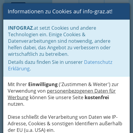
Toggle navi
Suche
Login
Menü
Informationen zu Cookies auf info-graz.at!
Home
Gastronomie
Dienstleitung für Party und Groß-Events
INFOGRAZ
.at setzt Cookies und andere
Catering & Partyservice
Technologien ein. Einige Cookies &
Datenverarbeitungen sind notwendig, andere
Nav
Partyservice und Catering -
helfen dabei, das Angebot zu verbessern oder
Meh
wirtschaftlich zu betreiben.
Partydienste in Graz und
Details dazu finden Sie in unserer
Datenschutz
Umgebung - mehr als
Erklärung
.
belegte Brötchen, Buffets &
Fingerfood
Mit Ihrer
Einwilligung
('Zustimmen & Weiter') zur
Verwendung von
personenbezogenen Daten für
Werbung
können Sie unsere Seite
kostenfrei
Ob Privatparty oder Firmenfeier:
nutzen.
Mit einem Partyservice sind Sie
gut beraten!
Diese schließt die Verarbeitung von Daten wie IP-
Adresse, Cookies & sonstigen Identifiern außerhalb
der EU (u.a. USA) ein.