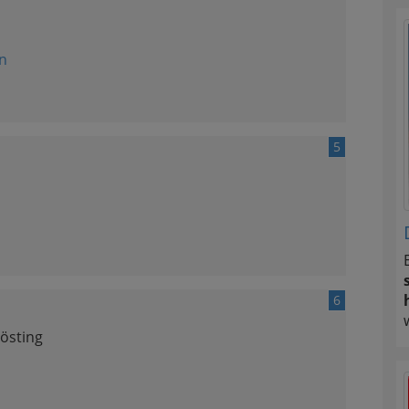
n
5
6
östing