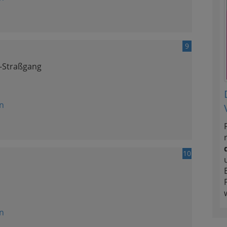
9
z-Straßgang
n
10
n