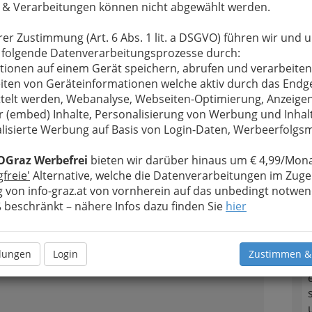
t für die einwandfreie Funktion des gesamten
N
 & Verarbeitungen können nicht abgewählt werden.
n Werterhalt des gesamten Gebäudes.
rer Zustimmung (Art. 6 Abs. 1 lit. a DSGVO) führen wir und 
hrem Fachwissen und dem Engagement des
 folgende Datenverarbeitungsprozesse durch:
betriebes gerne für individuelle Fragen zur
tionen auf einem Gerät speichern, abrufen und verarbeiten
e sorgfältige und umfassende Beratung ist ihnen
iten von Geräteinformationen welche aktiv durch das Endg
iedenheit auf Jahre hinaus.
Die Auftragsvergabe an
telt werden, Webanalyse, Webseiten-Optimierung, Anzeige
rieb des Dachdeckerhandwerks ist darüber
r (embed) Inhalte, Personalisierung von Werbung und Inhal
ietern
.
lisierte Werbung auf Basis von Login-Daten, Werbeerfolg
Alle Bezirke
OGraz Werbefrei
bieten wir darüber hinaus um € 4,99/Mona
gfreie'
Alternative, welche die Datenverarbeitungen im Zuge
 von info-graz.at von vornherein auf das unbedingt notwen
1
beschränkt – nähere Infos dazu finden Sie
hier
llungen
Login
Zustimmen &
n