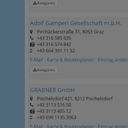
Kategorien
Adolf Gamperl Gesellschaft m.b.H.
Pirchäckerstraße 31, 8053 Graz
+43 316 585 635
+43 316 574 842
+43 664 391 11 52
E-Mail
Karte & Routenplaner
Eintrag änder
Kategorien
GRABNER GmbH
Pischelsdorf 421, 8212 Pischelsdorf
+43 3113 516 50
+43 3113 405 12
+43 699 1135 3963
E-Mail
Karte & Routenplaner
Eintrag änder