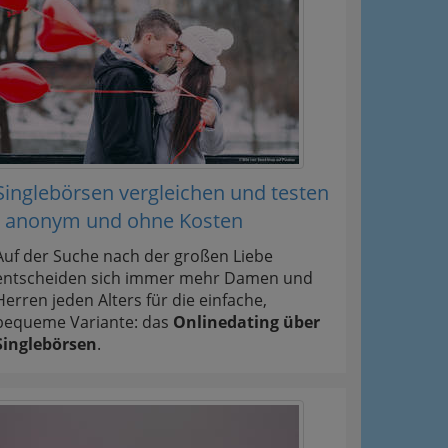
Singlebörsen vergleichen und testen
- anonym und ohne Kosten
Auf der Suche nach der großen Liebe
entscheiden sich immer mehr Damen und
Herren jeden Alters für die einfache,
bequeme Variante: das
Onlinedating über
Singlebörsen
.