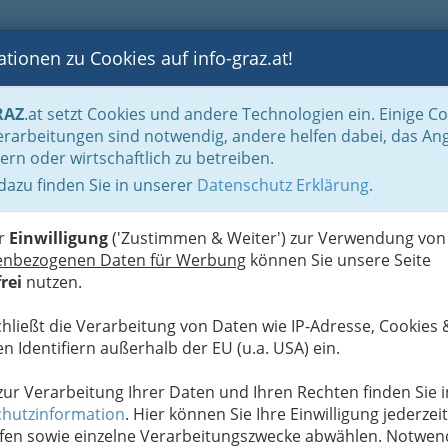
tionen zu Cookies auf info-graz.at!
B
F
G
B
GEN
LOGS
OTOS
ASTRONOMIE
RANCHEN
RAZ
.at setzt Cookies und andere Technologien ein. Einige C
be & Handwerk, Gliederung der WKO
Dachdecker & Pflasterer
Dachdecker
rarbeitungen sind notwendig, andere helfen dabei, das An
ern oder wirtschaftlich zu betreiben.
 dazu finden Sie in unserer
Datenschutz Erklärung
.
D
 - Dachdeckerei:
bdichtung u.v.m.
er
Einwilligung
('Zustimmen & Weiter') zur Verwendung von
enbezogenen Daten für Werbung
können Sie unsere Seite
rei
nutzen.
t immer die
keit Ihrer
chließt die Verarbeitung von Daten wie IP-Adresse, Cookies 
n Identifiern außerhalb der EU (u.a. USA) ein.
n Nutzung abhängt. Der
 zur Verarbeitung Ihrer Daten und Ihren Rechten finden Sie i
e Gewährleistung für die
T
hutzinformation
. Hier können Sie Ihre Einwilligung jederzeit
fen sowie einzelne Verarbeitungszwecke abwählen. Notwen