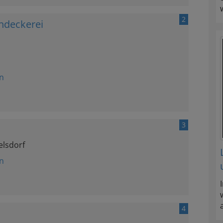
2
hdeckerei
n
3
elsdorf
n
4