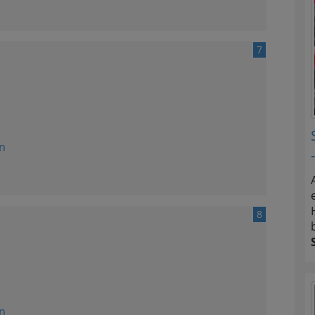
7
n
8
n