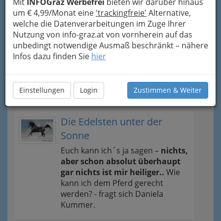
Dachdeckerinnen
Mit
INFOGraz Werbefrei
bieten wir darüber hinaus
um € 4,99/Monat eine
'trackingfreie'
Alternative,
Dachdeckereien
welche die Datenverarbeitungen im Zuge Ihrer
Nutzung von info-graz.at von vornherein auf das
Pflasterer - Pflasterung
unbedingt notwendige Ausmaß beschränkt – nähere
Infos dazu finden Sie
hier
Tipps
Einstellungen
Login
Zustimmen & Weiter
News und Wissenswertes
Die Edelsten unter der
Sonne
Euch kann ich´s ja sagen –
nichts,
aber schon absolut überhaupt
gar nichts ist mir heiliger..
Wie
kann ich dem Pferd gerecht
werden? - fragt sich Daniela
Kummer.