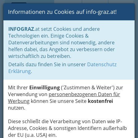
Toggle navi
Suche
Login
Menü
Informationen zu Cookies auf info-graz.at!
Home
Branchen
Gewerbe, Handwerk, Banken
INFOGRAZ
.at setzt Cookies und andere
Gewerbe & Handwerk, Gliederung der WKO
Technologien ein. Einige Cookies &
Dachdecker & Pflasterer
Datenverarbeitungen sind notwendig, andere
Hans-Peter Fischer
Nav
helfen dabei, das Angebot zu verbessern oder
wirtschaftlich zu betreiben.
Göstinger Straße 95, 8051 Graz-Gösting
Details dazu finden Sie in unserer
Datenschutz
Erklärung
.
Mit Ihrer
Einwilligung
('Zustimmen & Weiter') zur
Karte
Verwendung von
personenbezogenen Daten für
Werbung
können Sie unsere Seite
kostenfrei
nutzen.
Adresse mit Google Maps anschauen
Diese schließt die Verarbeitung von Daten wie IP-
Adresse, Cookies & sonstigen Identifiern außerhalb
der EU (u.a. USA) ein.