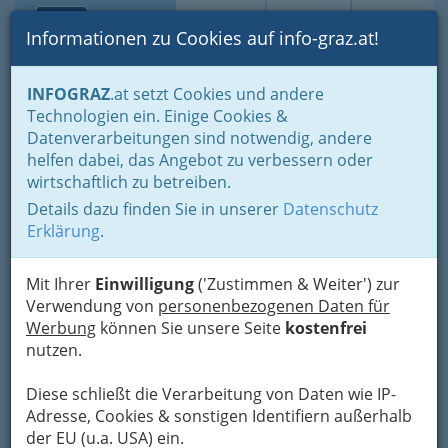
Toggle navi
Suche
Login
Menü
Informationen zu Cookies auf info-graz.at!
Home
Branchen
Gewerbe, Handwerk, Banken
INFOGRAZ
.at setzt Cookies und andere
Gewerbe & Handwerk, Gliederung der WKO
Technologien ein. Einige Cookies &
Dachdecker & Pflasterer
Datenverarbeitungen sind notwendig, andere
Kurt Altenburger
Nav
helfen dabei, das Angebot zu verbessern oder
wirtschaftlich zu betreiben.
Wiener Straße 350, 8051 Graz-Gösting
Details dazu finden Sie in unserer
Datenschutz
+43 316 671 747
Erklärung
.
+43 316 6717 4714
Mit Ihrer
Einwilligung
('Zustimmen & Weiter') zur
Verwendung von
personenbezogenen Daten für
Werbung
können Sie unsere Seite
kostenfrei
Karte
nutzen.
Diese schließt die Verarbeitung von Daten wie IP-
Adresse mit Google Maps anschauen
Adresse, Cookies & sonstigen Identifiern außerhalb
der EU (u.a. USA) ein.