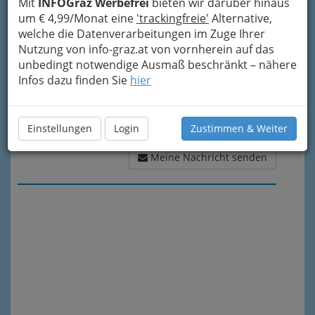
Mit
INFOGraz Werbefrei
bieten wir darüber hinaus
um € 4,99/Monat eine
'trackingfreie'
Alternative,
welche die Datenverarbeitungen im Zuge Ihrer
Nutzung von info-graz.at von vornherein auf das
unbedingt notwendige Ausmaß beschränkt – nähere
Infos dazu finden Sie
hier
Einstellungen
Login
Zustimmen & Weiter
Meine Nachricht senden