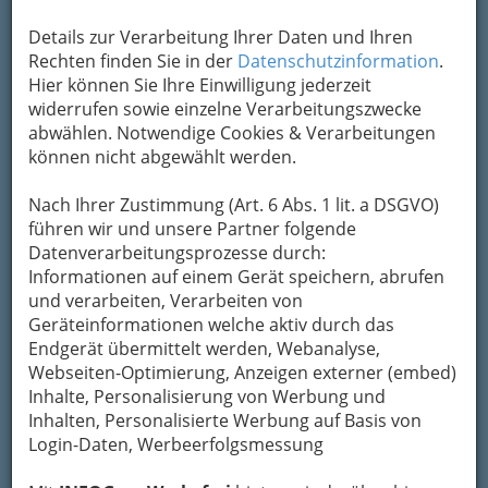
Kontaktaufnahme
Details zur Verarbeitung Ihrer Daten und Ihren
Rechten finden Sie in der
Datenschutzinformation
.
Um die Info-Graz Firmen
vor Spam-Mails zu
Hier können Sie Ihre Einwilligung jederzeit
bewahren
, verwenden wir an dieser Stelle zur
widerrufen sowie einzelne Verarbeitungszwecke
Übermittlung Ihrer Nachricht ein sicheres
abwählen. Notwendige Cookies & Verarbeitungen
Formular. Ihre Nachricht wird nach dem
können nicht abgewählt werden.
Absenden umgehend per Mail an das
Unternehmen Kurt Altenburger weitergeleitet.
Nach Ihrer Zustimmung (Art. 6 Abs. 1 lit. a DSGVO)
Mein Name
führen wir und unsere Partner folgende
Datenverarbeitungsprozesse durch:
Informationen auf einem Gerät speichern, abrufen
und verarbeiten, Verarbeiten von
Meine Email Adresse
Geräteinformationen welche aktiv durch das
Endgerät übermittelt werden, Webanalyse,
Webseiten-Optimierung, Anzeigen externer (embed)
Mein Betreff
Inhalte, Personalisierung von Werbung und
Inhalten, Personalisierte Werbung auf Basis von
Login-Daten, Werbeerfolgsmessung
Meine Nachricht