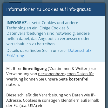
Toggle navi
Suche
Login
Menü
Informationen zu Cookies auf info-graz.at!
Home
Branchen
Informationsstellen
Dienstleistungen
INFOGRAZ
.at setzt Cookies und andere
Technologien ein. Einige Cookies &
Ainsworth Game
Datenverarbeitungen sind notwendig, andere
Technology International
helfen dabei, das Angebot zu verbessern oder
GesmbH
wirtschaftlich zu betreiben.
Details dazu finden Sie in unserer
Datenschutz
Friedhofgasse 19, 8020 Graz
Erklärung
.
Mit Ihrer
Einwilligung
('Zustimmen & Weiter') zur
Verwendung von
personenbezogenen Daten für
Karte
Werbung
können Sie unsere Seite
kostenfrei
nutzen.
Adresse mit Google Maps anschauen
Diese schließt die Verarbeitung von Daten wie IP-
Adresse, Cookies & sonstigen Identifiern außerhalb
der EU (u.a. USA) ein.