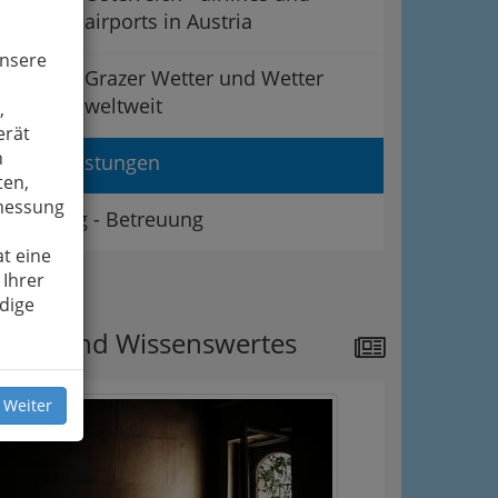
airports in Austria
unsere
Grazer Wetter und Wetter
weltweit
,
erät
n
Dienstleistungen
ten,
smessung
Beratung - Betreuung
t eine
 Ihrer
ipps
dige
ews und Wissenswertes
 Weiter