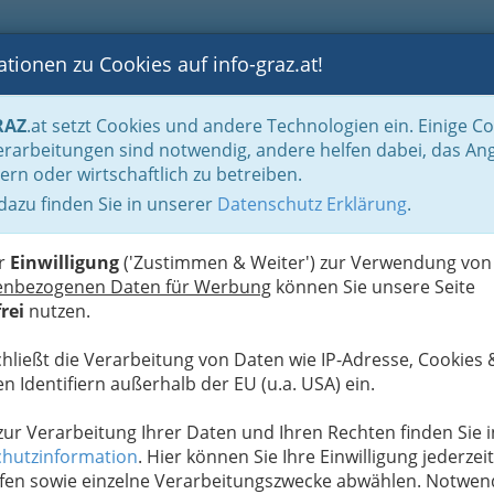
tionen zu Cookies auf info-graz.at!
B
F
G
B
GEN
LOGS
OTOS
ASTRONOMIE
RANCHEN
RAZ
.at setzt Cookies und andere Technologien ein. Einige C
n
rarbeitungen sind notwendig, andere helfen dabei, das An
ern oder wirtschaftlich zu betreiben.
 dazu finden Sie in unserer
Datenschutz Erklärung
.
N
er
Einwilligung
('Zustimmen & Weiter') zur Verwendung von
en Spielautomaten für ihr Wohnzimmer mieten
enbezogenen Daten für Werbung
können Sie unsere Seite
gen verschiedenster Art finden in dieser Kategorie
rei
nutzen.
 Verleihservices bis zu Wettbüros reicht der weite
chließt die Verarbeitung von Daten wie IP-Adresse, Cookies 
tsprechenden Rubriken rechts.
n Identifiern außerhalb der EU (u.a. USA) ein.
 zur Verarbeitung Ihrer Daten und Ihren Rechten finden Sie i
Alle Bezirke
hutzinformation
. Hier können Sie Ihre Einwilligung jederzeit
fen sowie einzelne Verarbeitungszwecke abwählen. Notwen