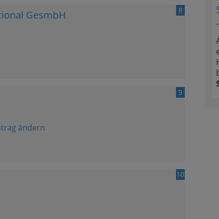
8
tional GesmbH
9
ntrag ändern
10