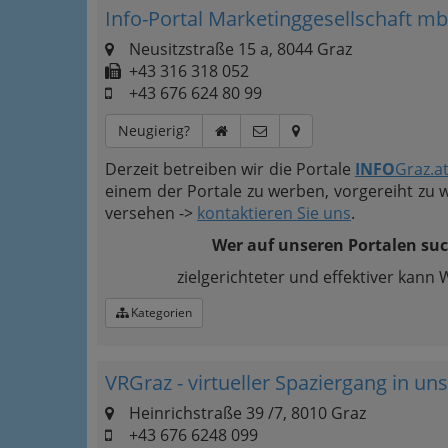
Info-Portal Marketinggesellschaft m
Neusitzstraße 15 a, 8044 Graz
+43 316 318 052
+43 676 624 80 99
Neugierig?
Derzeit betreiben wir die Portale
INFO
Graz.a
einem der Portale zu werben, vorgereiht zu 
versehen ->
kontaktieren Sie uns
.
Wer auf unseren Portalen su
zielgerichteter und effektiver kann 
Kategorien
VRGraz - virtueller Spaziergang in un
Heinrichstraße 39 /7, 8010 Graz
+43 676 6248 099