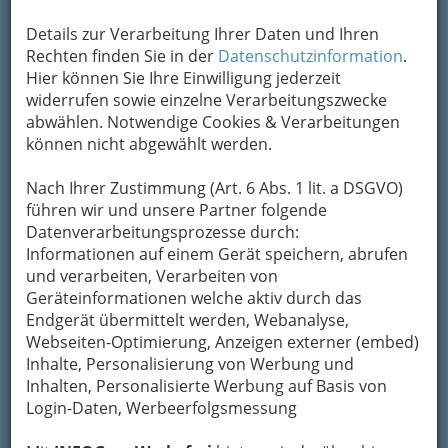
Geschwindigkeit Telekom -
Details zur Verarbeitung Ihrer Daten und Ihren
Glasfaser
Rechten finden Sie in der
Datenschutzinformation
.
Hier können Sie Ihre Einwilligung jederzeit
Gadollaplatz 1, 8010 Graz
widerrufen sowie einzelne Verarbeitungszwecke
+43 316 887-6225
abwählen. Notwendige Cookies & Verarbeitungen
+43 316 887-6212
können nicht abgewählt werden.
Neugierig?
Nach Ihrer Zustimmung (Art. 6 Abs. 1 lit. a DSGVO)
führen wir und unsere Partner folgende
Citycom – Ihr regionaler Partner
Datenverarbeitungsprozesse durch:
Die Citycom ist ein umfassender IKT-
Informationen auf einem Gerät speichern, abrufen
Lösungsanbieter mit dem netztechnischen
und verarbeiten, Verarbeiten von
Schwerpunkt auf den Grazer Raum und den
Geräteinformationen welche aktiv durch das
steirischen Industrie- bzw. Ballungsgebieten.
Endgerät übermittelt werden, Webanalyse,
Mit unserem Partnernetz begleiten wir unsere
Webseiten-Optimierung, Anzeigen externer (embed)
Kunden
nicht nur national, sondern auch
Inhalte, Personalisierung von Werbung und
weltweit
.
Inhalten, Personalisierte Werbung auf Basis von
Login-Daten, Werbeerfolgsmessung
Kategorien