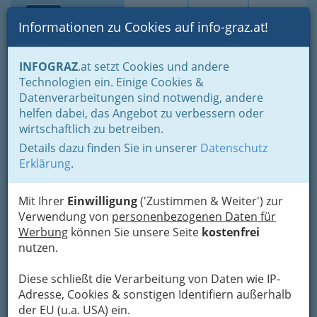
Toggle navi
Suche
Login
Menü
Informationen zu Cookies auf info-graz.at!
Home
Branchen
Gewerbe, Handwerk, Banken
INFOGRAZ
.at setzt Cookies und andere
Information und Consulting
Technologien ein. Einige Cookies &
Telekommunikations- und Rundfunk-Unternehmungen
Datenverarbeitungen sind notwendig, andere
Öffentliche Kommunikationsnetze
helfen dabei, das Angebot zu verbessern oder
Nav
wirtschaftlich zu betreiben.
Öffentliche
Details dazu finden Sie in unserer
Datenschutz
Kommunikationsnetze
Erklärung
.
Mit Ihrer
Einwilligung
('Zustimmen & Weiter') zur
Bezirksauswahl
Verwendung von
personenbezogenen Daten für
Alle Bezirke
Werbung
können Sie unsere Seite
kostenfrei
nutzen.
1
Provider Graz|Citycom
Diese schließt die Verarbeitung von Daten wie IP-
Telekommunikation GmbH| Telefon
Adresse, Cookies & sonstigen Identifiern außerhalb
der EU (u.a. USA) ein.
Internetanbieter|Rechenzentrum