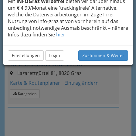
Mit
INFOGraz Werbefrei
bieten wir darüber hinaus
um € 4,99/Monat eine
'trackingfreie'
Alternative,
2
power-net betriebs gmbH
welche die Datenverarbeitungen im Zuge Ihrer
Nutzung von info-graz.at von vornherein auf das
Alte Poststraße 136, 8020 Graz
unbedingt notwendige Ausmaß beschränkt – nähere
Karte & Routenplaner
Eintrag ändern
Infos dazu finden Sie
hier
Kategorien
Einstellungen
Login
Zustimmen & Weiter
3
UPC Telekabel Graz GmbH
Lazarettgürtel 81, 8020 Graz
Karte & Routenplaner
Eintrag ändern
Kategorien