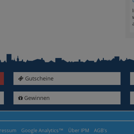
Gutscheine
Gewinnen
ressum
Google Analytics™
Über IPM
AGB's