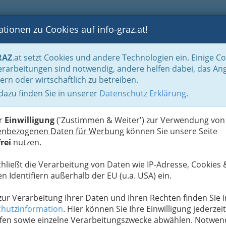
tionen zu Cookies auf info-graz.at!
B
F
G
B
GEN
LOGS
OTOS
ASTRONOMIE
RANCHEN
RAZ
.at setzt Cookies und andere Technologien ein. Einige C
ation und Consulting
Telekommunikations- und Rundfunk-Unternehmungen
rarbeitungen sind notwendig, andere helfen dabei, das An
nternehmungen
ern oder wirtschaftlich zu betreiben.
 dazu finden Sie in unserer
Datenschutz Erklärung
.
N
ommunikations- und
er
Einwilligung
('Zustimmen & Weiter') zur Verwendung von
n
enbezogenen Daten für Werbung
können Sie unsere Seite
rei
nutzen.
chließt die Verarbeitung von Daten wie IP-Adresse, Cookies 
Alle Bezirke
n Identifiern außerhalb der EU (u.a. USA) ein.
1
ikation GmbH| Telefon
 zur Verarbeitung Ihrer Daten und Ihren Rechten finden Sie i
hutzinformation
. Hier können Sie Ihre Einwilligung jederzeit
chwindigkeit Telekom - Glasfaser
fen sowie einzelne Verarbeitungszwecke abwählen. Notwen