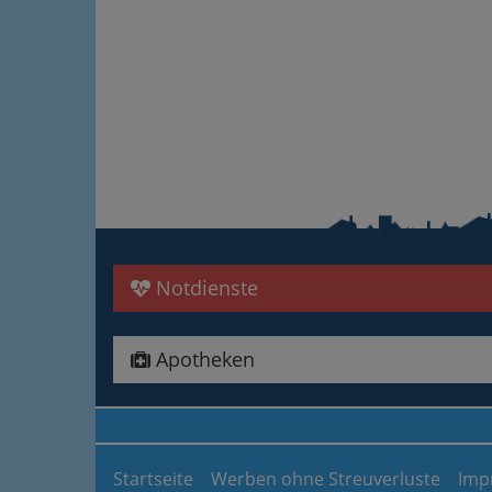
Notdienste
Apotheken
Startseite
Werben ohne Streuverluste
Imp