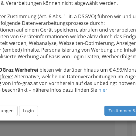
 & Verarbeitungen können nicht abgewählt werden.
rer Zustimmung (Art. 6 Abs. 1 lit. a DSGVO) führen wir und 
 folgende Datenverarbeitungsprozesse durch:
tionen auf einem Gerät speichern, abrufen und verarbeiten
iten von Geräteinformationen welche aktiv durch das Endg
regionaler Partner
telt werden, Webanalyse, Webseiten-Optimierung, Anzeige
r (embed) Inhalte, Personalisierung von Werbung und Inhal
sanbieter mit dem netztechnischen Schwerpunkt
lisierte Werbung auf Basis von Login-Daten, Werbeerfolg
ustrie- bzw. Ballungsgebieten. Mit unserem
ht nur national, sondern auch weltweit
.
OGraz Werbefrei
bieten wir darüber hinaus um € 4,99/Mona
gfreie'
Alternative, welche die Datenverarbeitungen im Zuge
 von info-graz.at von vornherein auf das unbedingt notwen
beschränkt – nähere Infos dazu finden Sie
hier
2
llungen
Login
Zustimmen &