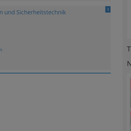
3
 und Sicherheitstechnik
T
n
N