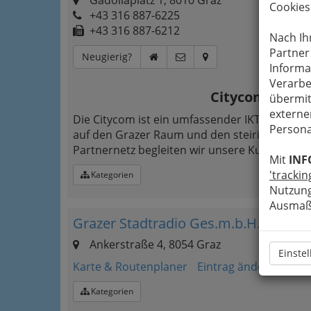
Gadollaplatz 1, 8010 Graz
Cookies
+43 316 887-6225
+43 316 887-6212
Nach Ih
Partner
Neugierig?
Informa
Verarbe
Citycom – Ihr 
übermit
externe
Die Citycom ist ein umfassender IKT-Lösung
Persona
auf den Grazer Raum und den steirischen Ind
Partnernetz begleiten wir unsere Kunden
nic
Mit
INF
'trackin
Kategorien
Nutzung
Ausmaß 
Grazer Stadtradio Ges.m.b.H.
Ankerstraße 4, 8054 Graz
Einste
Karte & Routenplaner
Eintrag ändern
Kategorien