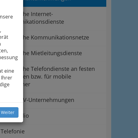
Öffentliche Internet-
unsere
Kommunikationsdienste
,
erät
Öffentliche Kommunikationsnetze
n
ten,
Öffentliche Mietleitungsdienste
smessung
Öffentliche Telefondienste an festen
t eine
Standorten bzw. für mobile
 Ihrer
Teilnehmer
dige
Private TV-Unternehmungen
 Weiter
Privatradio
Telefonie