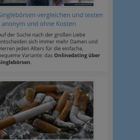
Singlebörsen vergleichen und testen
- anonym und ohne Kosten
Auf der Suche nach der großen Liebe
entscheiden sich immer mehr Damen und
Herren jeden Alters für die einfache,
bequeme Variante: das
Onlinedating über
Singlebörsen
.