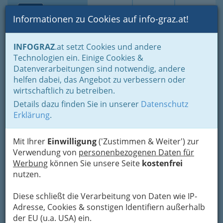
Toggle navi
Suche
Login
Menü
Informationen zu Cookies auf info-graz.at!
Home
Branchen
Jobs & Karriere Steiermark
INFOGRAZ
.at setzt Cookies und andere
Unternehmensberatung
Technologien ein. Einige Cookies &
Datenverarbeitungen sind notwendig, andere
Nav
Unternehmensberatung
helfen dabei, das Angebot zu verbessern oder
wirtschaftlich zu betreiben.
Details dazu finden Sie in unserer
Datenschutz
Das Optimieren betrieblicher Prozesse ist das
Erklärung
.
Hauptaufgabengebiet von Consulting-
Unternehmen. Der unabhängige Blick von außen
ermöglicht Ihnen, ineffiziente Vorgangsweisen
Mit Ihrer
Einwilligung
('Zustimmen & Weiter') zur
besser zu erkennen und Lösungsvorschläge
Verwendung von
personenbezogenen Daten für
auszuarbeiten. Darüber hinaus gibt es eine Fülle
Werbung
können Sie unsere Seite
kostenfrei
von speziellen, auf die individuelle Situation des
nutzen.
Unternehmens abgestimmte Dienstleistungen,
deren gesamte Bandbreite durch die in Graz
Diese schließt die Verarbeitung von Daten wie IP-
vertretenen Agenturen abgedeckt wird.
Adresse, Cookies & sonstigen Identifiern außerhalb
der EU (u.a. USA) ein.