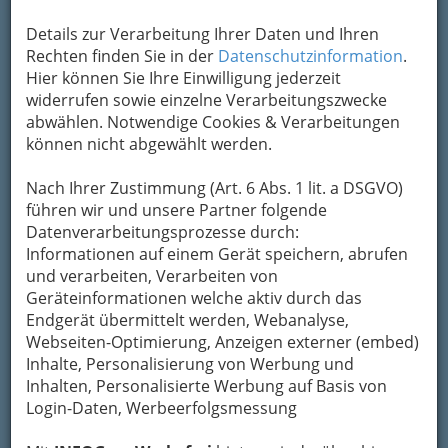
Bezirksauswahl
Details zur Verarbeitung Ihrer Daten und Ihren
Alle Bezirke
Rechten finden Sie in der
Datenschutzinformation
.
Hier können Sie Ihre Einwilligung jederzeit
1
widerrufen sowie einzelne Verarbeitungszwecke
bridge personal & service GmbH & Co
abwählen. Notwendige Cookies & Verarbeitungen
KG
können nicht abgewählt werden.
Am Arlandgrund 2, 8045 Graz
+43 316 696 999
Nach Ihrer Zustimmung (Art. 6 Abs. 1 lit. a DSGVO)
+43 316 696 999-60
führen wir und unsere Partner folgende
Datenverarbeitungsprozesse durch:
Neugierig?
Informationen auf einem Gerät speichern, abrufen
und verarbeiten, Verarbeiten von
Die Positionen am Arbeitsmarkt haben sich
Geräteinformationen welche aktiv durch das
verändert.
Das „richtige“ Personal zum
Endgerät übermittelt werden, Webanalyse,
„richtigen“ Zeitpunkt ist entscheidender
Webseiten-Optimierung, Anzeigen externer (embed)
Erfolgsfaktor
vieler Unternehmen geworden.
Inhalte, Personalisierung von Werbung und
Unser Angebot: Gewachsenes Know-How,
Inhalten, Personalisierte Werbung auf Basis von
ausgeprägtes Verständnis für Ihre Bedürfnisse
Login-Daten, Werbeerfolgsmessung
und motiviertes Engagement in einem
überregionalen Netzwerk.