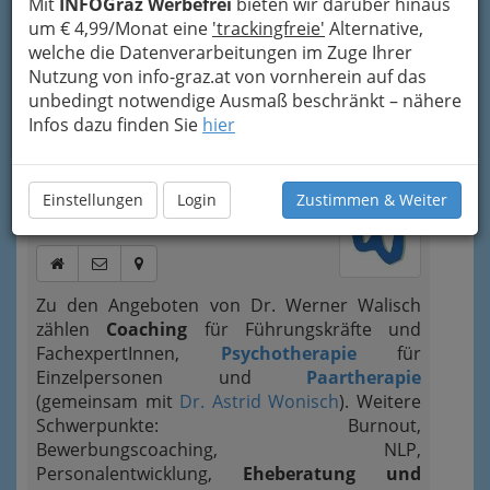
Mit
INFOGraz Werbefrei
bieten wir darüber hinaus
um € 4,99/Monat eine
'trackingfreie'
Alternative,
Standorte
Kategorien
welche die Datenverarbeitungen im Zuge Ihrer
Nutzung von info-graz.at von vornherein auf das
2
unbedingt notwendige Ausmaß beschränkt – nähere
A CHANCE FOR CHANGE - Coaching,
Infos dazu finden Sie
hier
Paartherapie, Psychotherapie - Mag.
Dr. Werner Walisch
Burggasse 6, 8010 Graz
Einstellungen
Login
Zustimmen & Weiter
+43 676 382 68 85
Zu den Angeboten von Dr. Werner Walisch
zählen
Coaching
für Führungskräfte und
FachexpertInnen,
Psychotherapie
für
Einzelpersonen und
Paartherapie
(gemeinsam mit
Dr. Astrid Wonisch
). Weitere
Schwerpunkte: Burnout,
Bewerbungscoaching, NLP,
Personalentwicklung,
Eheberatung und