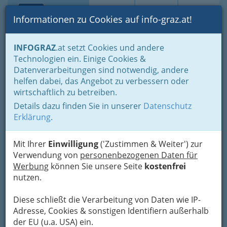
Toggle navi
Suche
Login
Menü
Informationen zu Cookies auf info-graz.at!
Home
Branchen
Gesundheit und Soziales
INFOGRAZ
.at setzt Cookies und andere
Lebensberater - Lebensberaterinnen
Technologien ein. Einige Cookies &
Datenverarbeitungen sind notwendig, andere
Lebensberaterin Graz und
helfen dabei, das Angebot zu verbessern oder
wirtschaftlich zu betreiben.
Umgebung / Lebensberater:
Details dazu finden Sie in unserer
Datenschutz
Erarbeiten von Lösungen,
Erklärung
.
Lebensberatung und
Beziehungsberatung
Mit Ihrer
Einwilligung
('Zustimmen & Weiter') zur
Verwendung von
personenbezogenen Daten für
Werbung
können Sie unsere Seite
kostenfrei
Lebensberater in Graz sowie
nutzen.
Umgebung - Lebensberaterin -
ohne die geforderte, intensive
Diese schließt die Verarbeitung von Daten wie IP-
Ausbildung darf sich niemand so
Adresse, Cookies & sonstigen Identifiern außerhalb
der EU (u.a. USA) ein.
nennen