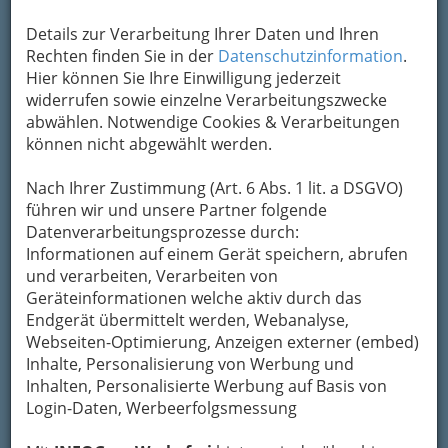
Details zur Verarbeitung Ihrer Daten und Ihren
Rechten finden Sie in der
Datenschutzinformation
.
Hier können Sie Ihre Einwilligung jederzeit
widerrufen sowie einzelne Verarbeitungszwecke
abwählen. Notwendige Cookies & Verarbeitungen
Lange
können nicht abgewählt werden.
Nach Ihrer Zustimmung (Art. 6 Abs. 1 lit. a DSGVO)
führen wir und unsere Partner folgende
Datenverarbeitungsprozesse durch:
Informationen auf einem Gerät speichern, abrufen
hatte es für mich so ausgesehen, als ob mein
und verarbeiten, Verarbeiten von
Leben gleich anfangen würde -
mein wirkliches
Geräteinformationen welche aktiv durch das
Leben
!
Endgerät übermittelt werden, Webanalyse,
Aber immer war noch irgendwas im Wege
:
Webseiten-Optimierung, Anzeigen externer (embed)
Etwas, was ich noch kriegen müsste, eine Sache
Inhalte, Personalisierung von Werbung und
die erst noch zuende gehen müsste. Zeit, die
Inhalten, Personalisierte Werbung auf Basis von
erst noch vergehen müsste, eine Schuld, die erst
Login-Daten, Werbeerfolgsmessung
noch vergehen müsste,
eine Schuld, die erst
noch abgetragen werden müsste
.