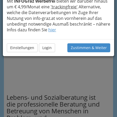
Mit
INFOGraz Werbefrei
bieten wir darüber hinaus
um € 4,99/Monat eine
'trackingfreie'
Alternative,
Aber
würde mein Leben
d a n n
welche die Datenverarbeitungen im Zuge Ihrer
beginnen!
Nutzung von info-graz.at von vornherein auf das
unbedingt notwendige Ausmaß beschränkt – nähere
Schließlich dämmerte mir, dass diese
Infos dazu finden Sie
hier
Hindernisse mein wirkliches Leben waren
.
Thomas Merton
Einstellungen
Login
Zustimmen & Weiter
Lebens- und Sozialberatung ist
die professionelle Beratung und
Betreuung von Menschen in