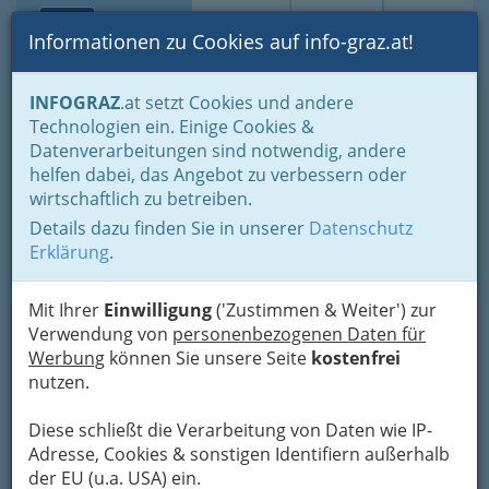
Toggle navi
Suche
Login
Menü
Informationen zu Cookies auf info-graz.at!
Home
Branchen
Gewerbe, Handwerk, Banken
INFOGRAZ
.at setzt Cookies und andere
Gewerbe & Handwerk, Gliederung der WKO
Technologien ein. Einige Cookies &
Landesinnung der Gesundheitsberufe der Wirtschaftskammer
Datenverarbeitungen sind notwendig, andere
Steiermark (WKO)
helfen dabei, das Angebot zu verbessern oder
wirtschaftlich zu betreiben.
Gesundheitsberufe in
Details dazu finden Sie in unserer
Datenschutz
Gewerbe und Handwerk -
Erklärung
.
von A wie Augenoptiker bis
Z wie Zahntechniker
Mit Ihrer
Einwilligung
('Zustimmen & Weiter') zur
Verwendung von
personenbezogenen Daten für
Werbung
können Sie unsere Seite
kostenfrei
Obwohl Graz ein gesundes Klima aufweist, sind
nutzen.
natürlich nicht alle Grazer Bürger
frei von
Beschwerden
. Die kleinen und großen
Diese schließt die Verarbeitung von Daten wie IP-
Beschwerden lindern
die Mitglieder
Adresse, Cookies & sonstigen Identifiern außerhalb
Landesinnung der Gesundheitsberufe bei der
der EU (u.a. USA) ein.
WKO. Dazu gehören ganz verschiedene, zum