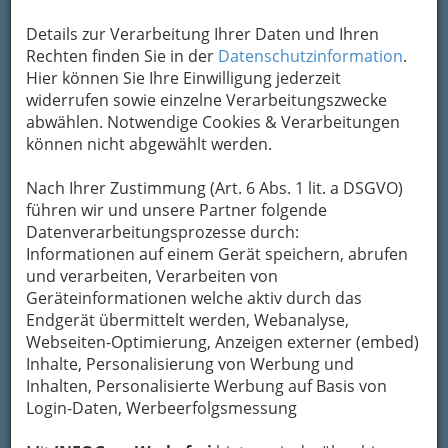
Gewerbe und Handwerk gehörende Berufe, vom
Details zur Verarbeitung Ihrer Daten und Ihren
A wie Augenoptiker bis Z wie Zahntechniker.
Rechten finden Sie in der
Datenschutzinformation
.
Details über die Navigation rechts
.
Hier können Sie Ihre Einwilligung jederzeit
widerrufen sowie einzelne Verarbeitungszwecke
Wirtschaftskammer gliedert
abwählen. Notwendige Cookies & Verarbeitungen
Berufsgruppen, die für jeden
können nicht abgewählt werden.
wichtig sind
Nach Ihrer Zustimmung (Art. 6 Abs. 1 lit. a DSGVO)
führen wir und unsere Partner folgende
Datenverarbeitungsprozesse durch:
Informationen auf einem Gerät speichern, abrufen
und verarbeiten, Verarbeiten von
Geräteinformationen welche aktiv durch das
Endgerät übermittelt werden, Webanalyse,
Webseiten-Optimierung, Anzeigen externer (embed)
Inhalte, Personalisierung von Werbung und
Inhalten, Personalisierte Werbung auf Basis von
Login-Daten, Werbeerfolgsmessung