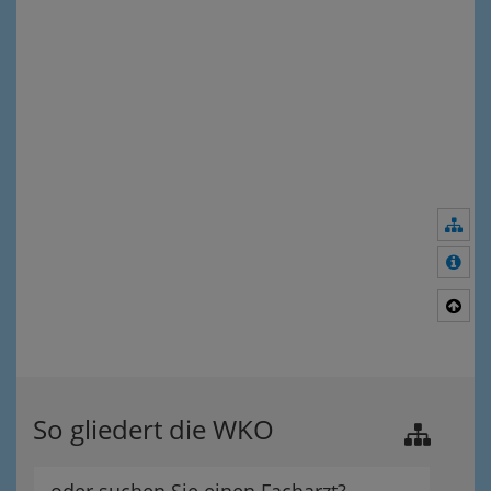
Nav
Meh
Nac
So gliedert die WKO