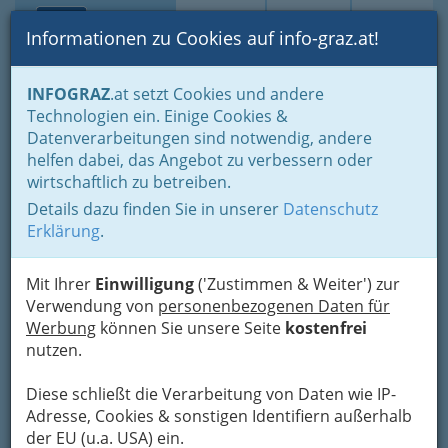
Toggle navi
Suche
Login
Menü
Informationen zu Cookies auf info-graz.at!
Home
Branchen
Gewerbe, Handwerk, Banken
INFOGRAZ
.at setzt Cookies und andere
Gewerbe & Handwerk, Gliederung der WKO
Technologien ein. Einige Cookies &
Landesinnung der Gesundheitsberufe der Wirtschaftskammer
Datenverarbeitungen sind notwendig, andere
Steiermark (WKO)
Kontaktlinsenoptiker Graz und Umgebung und Kontaktlinsen-
helfen dabei, das Angebot zu verbessern oder
Optikerinnen
wirtschaftlich zu betreiben.
Details dazu finden Sie in unserer
Datenschutz
Kontaktlinsenoptiker /
Erklärung
.
Kontaktlinsenoptikerin -
Mit Ihrer
Einwilligung
('Zustimmen & Weiter') zur
Optik Graz, nahe und
Verwendung von
personenbezogenen Daten für
verantwortungsbewusst
Werbung
können Sie unsere Seite
kostenfrei
nutzen.
Wenn Sie schlecht sehen, aber keine Brille
tragen möchten, versuchen Sie es mit
Diese schließt die Verarbeitung von Daten wie IP-
Kontaktlinsen
.
Adresse, Cookies & sonstigen Identifiern außerhalb
der EU (u.a. USA) ein.