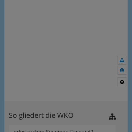
Nav
Meh
Nac
So gliedert die WKO
oder suchen Sie einen Facharzt?