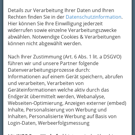
Kontaktlinsen Graz: auf Linsen
spezialisierte Optiker und
Details zur Verarbeitung Ihrer Daten und Ihren
Augenärzte / Optikerinnen und
Rechten finden Sie in der
Datenschutzinformation
.
Hier können Sie Ihre Einwilligung jederzeit
Augenärztinnen
widerrufen sowie einzelne Verarbeitungszwecke
abwählen. Notwendige Cookies & Verarbeitungen
können nicht abgewählt werden.
Nach Ihrer Zustimmung (Art. 6 Abs. 1 lit. a DSGVO)
führen wir und unsere Partner folgende
Datenverarbeitungsprozesse durch:
Informationen auf einem Gerät speichern, abrufen
und verarbeiten, Verarbeiten von
Geräteinformationen welche aktiv durch das
Endgerät übermittelt werden, Webanalyse,
Webseiten-Optimierung, Anzeigen externer (embed)
Inhalte, Personalisierung von Werbung und
Erstaunliches Wunder der modernen Forschung und
Inhalten, Personalisierte Werbung auf Basis von
Entwicklung
Login-Daten, Werbeerfolgsmessung
Die kleinen Linsen schwimmen auf dem Film,