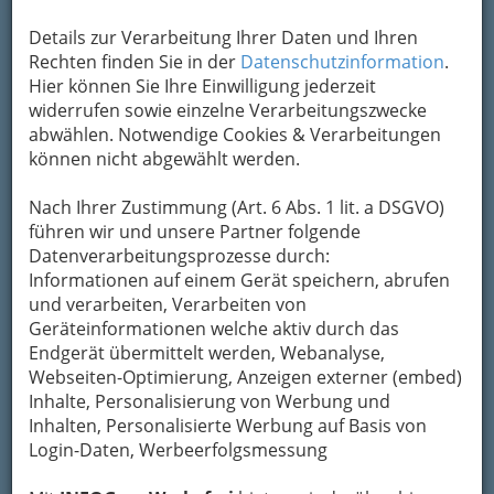
Details zur Verarbeitung Ihrer Daten und Ihren
Rechten finden Sie in der
Datenschutzinformation
.
Hier können Sie Ihre Einwilligung jederzeit
widerrufen sowie einzelne Verarbeitungszwecke
abwählen. Notwendige Cookies & Verarbeitungen
können nicht abgewählt werden.
Nach Ihrer Zustimmung (Art. 6 Abs. 1 lit. a DSGVO)
führen wir und unsere Partner folgende
Berühren, Sicherheit und Liebe: soziale Dienste sind
Datenverarbeitungsprozesse durch:
oft trivial.
Informationen auf einem Gerät speichern, abrufen
und verarbeiten, Verarbeiten von
Soziale Dienste
, Pflegedienste, Betreuung,
Geräteinformationen welche aktiv durch das
Beratungsstellen und Einrichtungen in Graz und
Endgerät übermittelt werden, Webanalyse,
Umgebung.
Webseiten-Optimierung, Anzeigen externer (embed)
Soforthilfe und Notdienst.
Inhalte, Personalisierung von Werbung und
Inhalten, Personalisierte Werbung auf Basis von
Gemeinnützige Unternehmen zur Betreuung,
Login-Daten, Werbeerfolgsmessung
Förderung und Beratung behinderter
Menschen.