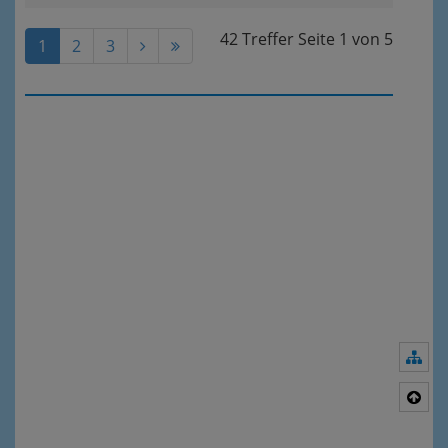
42 Treffer
Seite
1
von
5
1
2
3
Nav
Nac