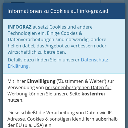
Toggle navi
Suche
Login
Menü
Informationen zu Cookies auf info-graz.at!
Home
Branchen
Notdienste für (fast) alle Fälle
INFOGRAZ
.at setzt Cookies und andere
Soziale Dienste
Technologien ein. Einige Cookies &
Datenverarbeitungen sind notwendig, andere
Soziale Dienste in Graz und
helfen dabei, das Angebot zu verbessern oder
wirtschaftlich zu betreiben.
Umgebung, Betreuung,
Details dazu finden Sie in unserer
Datenschutz
Beratungsstellen,
Erklärung
.
Einrichtungen - Hilfe
Mit Ihrer
Einwilligung
('Zustimmen & Weiter') zur
Verwendung von
personenbezogenen Daten für
Teilhabe - soziale Dienste: Jeder
Werbung
können Sie unsere Seite
kostenfrei
Mensch ist einzigartig – wir sind
nutzen.
nicht alle gleich aber 100%
gleichberechtigt vor dem Gesetz!
Diese schließt die Verarbeitung von Daten wie IP-
Adresse, Cookies & sonstigen Identifiern außerhalb
der EU (u.a. USA) ein.