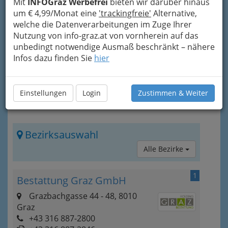
Mit
INFOGraz Werbefrei
bieten wir darüber hinaus
Ziel ist
Chancengleichheit, Integration und
um € 4,99/Monat eine
'trackingfreie'
Alternative,
Selbstbestimmung.
welche die Datenverarbeitungen im Zuge Ihrer
Nutzung von info-graz.at von vornherein auf das
unbedingt notwendige Ausmaß beschränkt – nähere
Infos dazu finden Sie
hier
Einstellungen
Login
Zustimmen & Weiter
Bezirksauswahl
Alle Bezirke
1
Bestattung Graz GmbH
Grazbachgasse 44 - 48, 8010
Graz
+43 316 887-2800