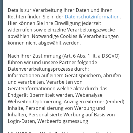
Details zur Verarbeitung Ihrer Daten und Ihren
Rechten finden Sie in der
Datenschutzinformation
.
Hier können Sie Ihre Einwilligung jederzeit
widerrufen sowie einzelne Verarbeitungszwecke
abwählen. Notwendige Cookies & Verarbeitungen
können nicht abgewählt werden.
Nach Ihrer Zustimmung (Art. 6 Abs. 1 lit. a DSGVO)
führen wir und unsere Partner folgende
Diverse Hilfen in der Not
Datenverarbeitungsprozesse durch:
Informationen auf einem Gerät speichern, abrufen
und verarbeiten, Verarbeiten von
Ärztenotdienst - Tel.: 141
Geräteinformationen welche aktiv durch das
Endgerät übermittelt werden, Webanalyse,
Webseiten-Optimierung, Anzeigen externer (embed)
Apothekennotdienst
Inhalte, Personalisierung von Werbung und
Inhalten, Personalisierte Werbung auf Basis von
Login-Daten, Werbeerfolgsmessung
Welche Zahnarztpraxis ist im
Dienst?