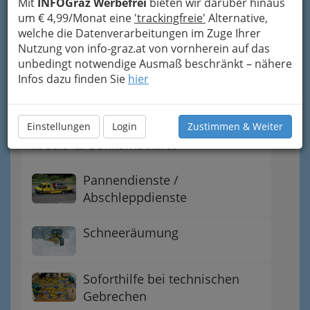
Mit
INFOGraz Werbefrei
bieten wir darüber hinaus
um € 4,99/Monat eine
'trackingfreie'
Alternative,
Kommunikation
welche die Datenverarbeitungen im Zuge Ihrer
Nutzung von info-graz.at von vornherein auf das
unbedingt notwendige Ausmaß beschränkt – nähere
Schlüsselnotdienst -
Infos dazu finden Sie
hier
Aufsperrdienst -
Schlüsseldienst
Einstellungen
Login
Zustimmen & Weiter
Kredit- u. Bankomatkarte
Pannendienste /
Abschleppdienste
Schneeräumung
Soforthilfe bei technischen
Gebrechen