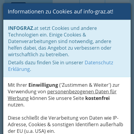
Toggle navi
Suche
Login
Menü
Informationen zu Cookies auf info-graz.at!
Home
Branchen
Notdienste für (fast) alle Fälle
INFOGRAZ
.at setzt Cookies und andere
Soziale Dienste
Technologien ein. Einige Cookies &
Befrienders: 01 / 713 33 74
Datenverarbeitungen sind notwendig, andere
Nav
helfen dabei, das Angebot zu verbessern oder
+43 1 713 33 74
wirtschaftlich zu betreiben.
Details dazu finden Sie in unserer
Datenschutz
Erklärung
.
Humanitäre Hilfeleistung in englischer Sprache.
Mit Ihrer
Einwilligung
('Zustimmen & Weiter') zur
Verwendung von
personenbezogenen Daten für
Werbung
können Sie unsere Seite
kostenfrei
nutzen.
Diese schließt die Verarbeitung von Daten wie IP-
Adresse, Cookies & sonstigen Identifiern außerhalb
der EU (u.a. USA) ein.