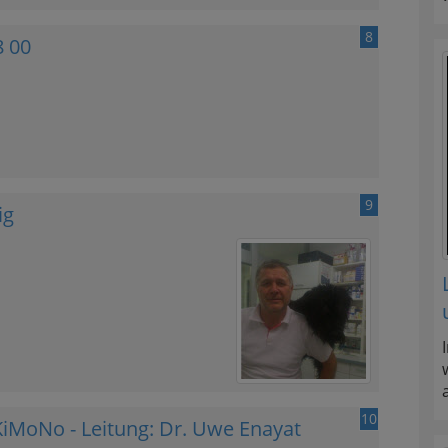
8
8 00
9
ig
10
 KiMoNo - Leitung: Dr. Uwe Enayat