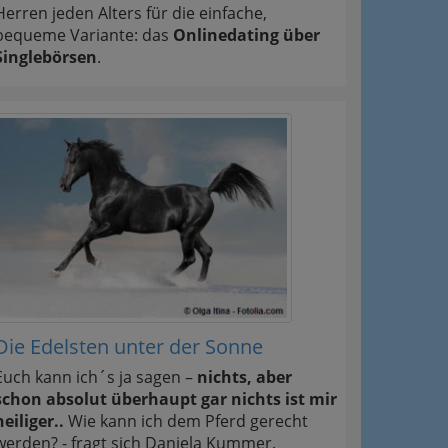
Herren jeden Alters für die einfache,
bequeme Variante: das
Onlinedating über
Singlebörsen
.
Die Edelsten unter der Sonne
Euch kann ich´s ja sagen –
nichts, aber
schon absolut überhaupt gar nichts ist mir
heiliger..
Wie kann ich dem Pferd gerecht
werden? - fragt sich Daniela Kummer.