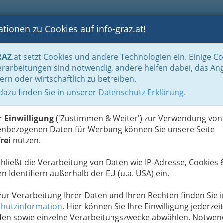
tionen zu Cookies auf info-graz.at!
B
F
G
B
GEN
LOGS
OTOS
ASTRONOMIE
RANCHEN
RAZ
.at setzt Cookies und andere Technologien ein. Einige C
e Hilfen bei Notfällen & wichtige Adressen
rarbeitungen sind notwendig, andere helfen dabei, das An
ern oder wirtschaftlich zu betreiben.
 dazu finden Sie in unserer
Datenschutz Erklärung
.
D
ige Adressen in Graz und
er
Einwilligung
('Zustimmen & Weiter') zur Verwendung von
enbezogenen Daten für Werbung
können Sie unsere Seite
rei
nutzen.
medizinischen, psychischen und
hilfe geschaffen werden. Die
chließt die Verarbeitung von Daten wie IP-Adresse, Cookies 
ten (und rechts).
n Identifiern außerhalb der EU (u.a. USA) ein.
ie Hilfe in
medizinischen Notfällen
? Infos zu
 zur Verarbeitung Ihrer Daten und Ihren Rechten finden Sie i
ereitschaft
am Wochenende und nachts,
hutzinformation
. Hier können Sie Ihre Einwilligung jederzeit
mmern
und
Rettungsdiensten
sind hier vereint.
fen sowie einzelne Verarbeitungszwecke abwählen. Notwen
ische Notfälle in Ihrem Haushalt gibt es