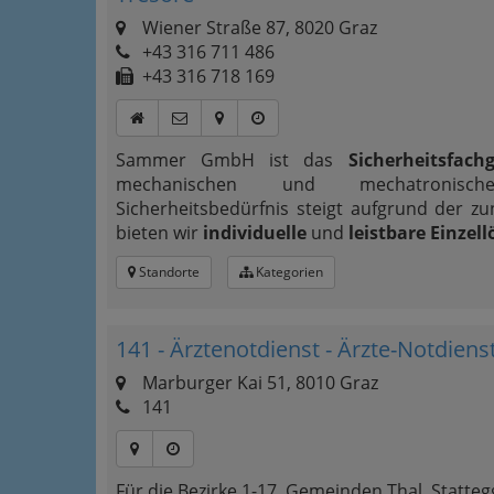
Wiener Straße 87, 8020 Graz
+43 316 711 486
+43 316 718 169
Sammer GmbH ist das
Sicherheitsfach
mechanischen und mechatronisch
Sicherheitsbedürfnis steigt aufgrund der z
bieten wir
individuelle
und
leistbare Einze
Standorte
Kategorien
141 - Ärztenotdienst - Ärzte-Notdiens
Marburger Kai 51, 8010 Graz
141
Für die Bezirke 1-17, Gemeinden Thal, Statteg