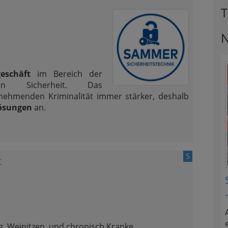
T
N
geschäft
im Bereich der
en Sicherheit. Das
unehmenden Kriminalität immer stärker, deshalb
llösungen
an.
5
t
g, Weinitzen, und chronisch Kranke.