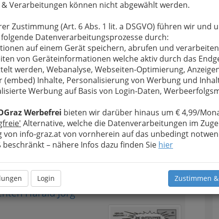
 & Verarbeitungen können nicht abgewählt werden.
ste
und
Hotlines
, die Ihnen bei einem
rbruch
,
Stromausfall
usw. sofort zur Seite stehen.
rer Zustimmung (Art. 6 Abs. 1 lit. a DSGVO) führen wir und 
Ihre
Kreditkarte
oder
Bankomatkarte verloren
?
 folgende Datenverarbeitungsprozesse durch:
n die richtige
tionen auf einem Gerät speichern, abrufen und verarbeiten
ne
hier, ebenso
iten von Geräteinformationen welche aktiv durch das Endg
mmern von
telt werden, Webanalyse, Webseiten-Optimierung, Anzeige
 wenn Sie Ihren
r (embed) Inhalte, Personalisierung von Werbung und Inhal
en Krisen und in
lisierte Werbung auf Basis von Login-Daten, Werbeerfolg
Sie nicht allein.
allhotlines,
OGraz Werbefrei
bieten wir darüber hinaus um € 4,99/Mona
gfreie'
Alternative, welche die Datenverarbeitungen im Zuge
 von info-graz.at von vornherein auf das unbedingt notwen
l
!
beschränkt – nähere Infos dazu finden Sie
hier
Alle Bezirke
llungen
Login
Zustimmen &
1
chten Harald Jörg