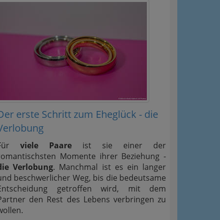
Der erste Schritt zum Eheglück - die
Verlobung
Für
viele Paare
ist sie einer der
romantischsten Momente ihrer Beziehung -
die Verlobung
. Manchmal ist es ein langer
und beschwerlicher Weg, bis die bedeutsame
Entscheidung getroffen wird, mit dem
Partner den Rest des Lebens verbringen zu
wollen.