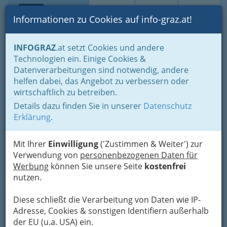
Toggle navi
Suche
Login
Menü
Informationen zu Cookies auf info-graz.at!
Home
Branchen
Notdienste für (fast) alle Fälle
INFOGRAZ
.at setzt Cookies und andere
Diverse Hilfen bei Notfällen & wichtige Adressen
Technologien ein. Einige Cookies &
Kleintierambulatorium Dr.
Datenverarbeitungen sind notwendig, andere
Nav
helfen dabei, das Angebot zu verbessern oder
Glantschnig
wirtschaftlich zu betreiben.
Details dazu finden Sie in unserer
Datenschutz
Rechbauerstraße 3, 8010 Graz
Erklärung
.
+43 316 321 156
Mit Ihrer
Einwilligung
('Zustimmen & Weiter') zur
Verwendung von
personenbezogenen Daten für
Werbung
können Sie unsere Seite
kostenfrei
Karte
nutzen.
Adresse mit Google Maps anschauen
Diese schließt die Verarbeitung von Daten wie IP-
Adresse, Cookies & sonstigen Identifiern außerhalb
der EU (u.a. USA) ein.