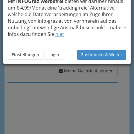
Meine Nachricht
Mit
INFOGraz Werbefrei
bieten wir darüber hinaus
um € 4,99/Monat eine
'trackingfreie'
Alternative,
welche die Datenverarbeitungen im Zuge Ihrer
Nutzung von info-graz.at von vornherein auf das
unbedingt notwendige Ausmaß beschränkt – nähere
Infos dazu finden Sie
hier
Einstellungen
Login
Zustimmen & Weiter
Meine Nachricht senden