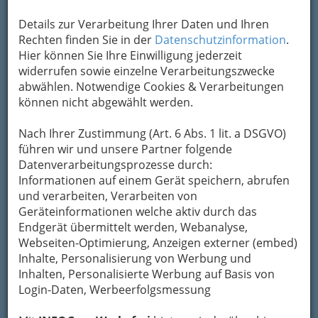
Kontaktaufnahme
Details zur Verarbeitung Ihrer Daten und Ihren
Rechten finden Sie in der
Datenschutzinformation
.
Um die Info-Graz Firmen
vor Spam-Mails zu
Hier können Sie Ihre Einwilligung jederzeit
bewahren
, verwenden wir an dieser Stelle zur
widerrufen sowie einzelne Verarbeitungszwecke
Übermittlung Ihrer Nachricht ein sicheres
abwählen. Notwendige Cookies & Verarbeitungen
Formular. Ihre Nachricht wird nach dem
können nicht abgewählt werden.
Absenden umgehend per Mail an das
Unternehmen Kleintierambulatorium Dr.
Nach Ihrer Zustimmung (Art. 6 Abs. 1 lit. a DSGVO)
Glantschnig weitergeleitet.
führen wir und unsere Partner folgende
Mein Name
Datenverarbeitungsprozesse durch:
Informationen auf einem Gerät speichern, abrufen
und verarbeiten, Verarbeiten von
Meine Email Adresse
Geräteinformationen welche aktiv durch das
Endgerät übermittelt werden, Webanalyse,
Webseiten-Optimierung, Anzeigen externer (embed)
Inhalte, Personalisierung von Werbung und
Mein Betreff
Inhalten, Personalisierte Werbung auf Basis von
Login-Daten, Werbeerfolgsmessung