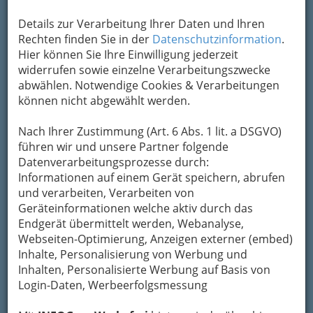
Details zur Verarbeitung Ihrer Daten und Ihren
Rechten finden Sie in der
Datenschutzinformation
.
Hier können Sie Ihre Einwilligung jederzeit
widerrufen sowie einzelne Verarbeitungszwecke
abwählen. Notwendige Cookies & Verarbeitungen
Nav
können nicht abgewählt werden.
Nac
Nach Ihrer Zustimmung (Art. 6 Abs. 1 lit. a DSGVO)
führen wir und unsere Partner folgende
Datenverarbeitungsprozesse durch:
Informationen auf einem Gerät speichern, abrufen
und verarbeiten, Verarbeiten von
Diverse Hilfen in der Not
Geräteinformationen welche aktiv durch das
Endgerät übermittelt werden, Webanalyse,
Ärztenotdienst - Tel.: 141
Webseiten-Optimierung, Anzeigen externer (embed)
Inhalte, Personalisierung von Werbung und
Inhalten, Personalisierte Werbung auf Basis von
Login-Daten, Werbeerfolgsmessung
Apothekennotdienst