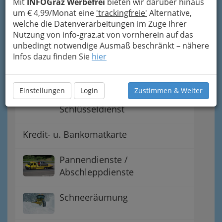
Mit
INFOGraz Werbefrei
bieten wir darüber hinaus
um € 4,99/Monat eine
'trackingfreie'
Alternative,
Welche Zahnarztpraxis ist im
welche die Datenverarbeitungen im Zuge Ihrer
Dienst?
Nutzung von info-graz.at von vornherein auf das
unbedingt notwendige Ausmaß beschränkt – nähere
Kommunikation
Infos dazu finden Sie
hier
Schlüsselnotdienst -
Einstellungen
Login
Zustimmen & Weiter
Aufsperrdienst -
Schlüsseldienst
Kredit- u. Bankomatkarte
Pannendienste /
Abschleppdienste
Schneeräumung