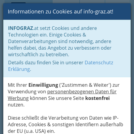
Toggle navi
Suche
Login
Menü
Informationen zu Cookies auf info-graz.at!
Home
Branchen
Notdienste für (fast) alle Fälle
INFOGRAZ
.at setzt Cookies und andere
Diverse Hilfen bei Notfällen & wichtige Adressen
Technologien ein. Einige Cookies &
Bankomat Sperrtelefon:
Datenverarbeitungen sind notwendig, andere
helfen dabei, das Angebot zu verbessern oder
0800 / 204 88 00
wirtschaftlich zu betreiben.
Details dazu finden Sie in unserer
Datenschutz
+43 800 204 88 00
Erklärung
.
Im Fall des Verlustes Ihrer Bankomatkarte
Mit Ihrer
Einwilligung
('Zustimmen & Weiter') zur
sollten Sie diese ehemöglichst sperren lassen.
Verwendung von
personenbezogenen Daten für
Werbung
können Sie unsere Seite
kostenfrei
nutzen.
Diese schließt die Verarbeitung von Daten wie IP-
Adresse, Cookies & sonstigen Identifiern außerhalb
der EU (u.a. USA) ein.