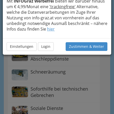
Mit
INFOGraz Werbefrei
bieten wir darüber hinaus
um € 4,99/Monat eine
'trackingfreie'
Alternative,
welche die Datenverarbeitungen im Zuge Ihrer
Schlüsselnotdienst -
Nutzung von info-graz.at von vornherein auf das
Aufsperrdienst -
unbedingt notwendige Ausmaß beschränkt – nähere
Schlüsseldienst
Infos dazu finden Sie
hier
Kredit- u. Bankomatkarte
Einstellungen
Login
Zustimmen & Weiter
Pannendienste /
Abschleppdienste
Schneeräumung
Soforthilfe bei technischen
Gebrechen
Soziale Dienste