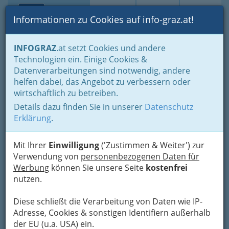
Toggle navi
Suche
Login
Menü
Informationen zu Cookies auf info-graz.at!
Home
Branchen
Notdienste für (fast) alle Fälle
INFOGRAZ
.at setzt Cookies und andere
Diverse Hilfen bei Notfällen & wichtige Adressen
Technologien ein. Einige Cookies &
Euro-Notruf: 112
Datenverarbeitungen sind notwendig, andere
Nav
helfen dabei, das Angebot zu verbessern oder
wirtschaftlich zu betreiben.
Details dazu finden Sie in unserer
Datenschutz
Erklärung
.
Mit Ihrer
Einwilligung
('Zustimmen & Weiter') zur
Verwendung von
personenbezogenen Daten für
Werbung
können Sie unsere Seite
kostenfrei
nutzen.
Diese schließt die Verarbeitung von Daten wie IP-
Adresse, Cookies & sonstigen Identifiern außerhalb
der EU (u.a. USA) ein.