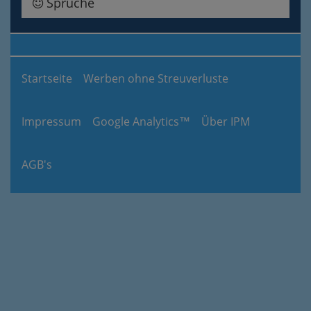
Sprüche
Startseite
Werben ohne Streuverluste
Impressum
Google Analytics™
Über IPM
AGB's