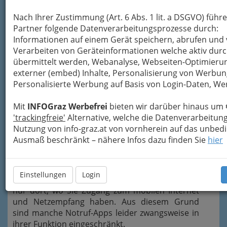
Nach Ihrer Zustimmung (Art. 6 Abs. 1 lit. a DSGVO) führ
Partner folgende Datenverarbeitungsprozesse durch:
Informationen auf einem Gerät speichern, abrufen und 
Verarbeiten von Geräteinformationen welche aktiv dur
übermittelt werden, Webanalyse, Webseiten-Optimierun
Welche App kann Ihnen im Notfall genaue
externer (embed) Inhalte, Personalisierung von Werbun
Schritt-für-Schritt-Anleitungen bieten, um
Personalisierte Werbung auf Basis von Login-Daten, W
beispielsweise bei einem
Verkehrsunfall erste
Hilfe
zu leisten? Und welche Nummer wählen Sie
Mit
INFOGraz Werbefrei
bieten wir darüber hinaus um 
zum Notruf im Ausland?
'trackingfreie'
Alternative, welche die Datenverarbeitun
Genau für diese Zwecke sind sogenannte
Nutzung von info-graz.at von vornherein auf das unbed
Notruf-Apps
gedacht. Allerdings ist zu
Ausmaß beschränkt – nähere Infos dazu finden Sie
hier
bedenken, dass Notruf-Apps niemals einen
fachkundigen Arzt ersetzen, wenn es um
medizinische Hilfeleistungen geht. Darüber
Einstellungen
Login
hinaus funktionieren die Apps ebenfalls auch
nur dort, wo Sie Zugang zum mobilen Internet
und Netzempfang haben. Aus diesem Grund
sind manche Notruf-Apps leider zwangsweise in
ihrer Funktion eingeschränkt.