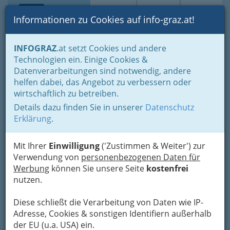
Toggle navi
Suche
Login
Menü
Informationen zu Cookies auf info-graz.at!
Home
Branchen
Freizeit & Sport
INFOGRAZ
.at setzt Cookies und andere
Tiere Graz und Umgebung - (fast) alles rund um Haustiere
Technologien ein. Einige Cookies &
Tierärzte und Tierärztinnen - Tiergesundheit
Datenverarbeitungen sind notwendig, andere
Nav
helfen dabei, das Angebot zu verbessern oder
Tierärzte und Tierärztinnen
wirtschaftlich zu betreiben.
für gesunde und
Details dazu finden Sie in unserer
Datenschutz
Erklärung
.
artgerechte Haltung Ihres
Haustiers
Mit Ihrer
Einwilligung
('Zustimmen & Weiter') zur
Verwendung von
personenbezogenen Daten für
Werbung
können Sie unsere Seite
kostenfrei
nutzen.
Diese schließt die Verarbeitung von Daten wie IP-
Adresse, Cookies & sonstigen Identifiern außerhalb
der EU (u.a. USA) ein.