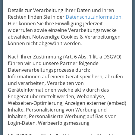
Details zur Verarbeitung Ihrer Daten und Ihren
Rechten finden Sie in der
Datenschutzinformation
.
Hier können Sie Ihre Einwilligung jederzeit
widerrufen sowie einzelne Verarbeitungszwecke
Tierarzt und Tierärztin Graz
abwählen. Notwendige Cookies & Verarbeitungen
Für die
Gesundheit Ihres Tieres
ist natürlich
können nicht abgewählt werden.
nicht nur die Versorgung in Krankheitsfällen
wichtig, sondern auch die
Vorsorge
und das
Nach Ihrer Zustimmung (Art. 6 Abs. 1 lit. a DSGVO)
Wissen um die artgerechte Haltung Ihres
führen wir und unsere Partner folgende
Haustiers.
Datenverarbeitungsprozesse durch:
Informationen auf einem Gerät speichern, abrufen
Auch Ihr Vierbeiner hat ein
Recht auf eine
und verarbeiten, Verarbeiten von
artgerechte und gesunde Haltung
. Sorgen Sie
Geräteinformationen welche aktiv durch das
deshalb rechtzeitig vor und informieren Sie sich
Endgerät übermittelt werden, Webanalyse,
über Impfpläne, mögliche Krankheiten und
Webseiten-Optimierung, Anzeigen externer (embed)
deren Symptome.
Inhalte, Personalisierung von Werbung und
Wir haben für Sie Adressen von Tierärzten,
Inhalten, Personalisierte Werbung auf Basis von
Tierkliniken, Spezialisten in speziellen Fragen der
Login-Daten, Werbeerfolgsmessung
Tiergesundheit sowie von Anbietern im Bereich