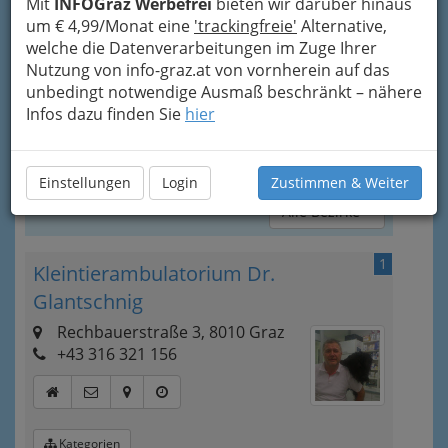
alternativer Heilmethoden in Graz gesammelt,
Mit
INFOGraz Werbefrei
bieten wir darüber hinaus
damit Sie die immer den richtigen
um € 4,99/Monat eine
'trackingfreie'
Alternative,
Ansprechpartner zur Verfügung haben, wenn Ihr
welche die Datenverarbeitungen im Zuge Ihrer
Liebling krank ist oder es einen
Notfall
gibt
.
Nutzung von info-graz.at von vornherein auf das
unbedingt notwendige Ausmaß beschränkt – nähere
Auch in diesen Fällen wird Ihnen Ihr
Infos dazu finden Sie
hier
Tierarzt gerne weiterhelfen!
Bezirksauswahl
Einstellungen
Login
Zustimmen & Weiter
Alle Bezirke
1
Kleintierambulatorium Dr.
Glantschnig
Rechbauerstraße 3, 8010 Graz
+43 316 321 156
Kategorien