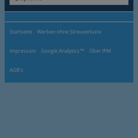
Startseite
Werben ohne Streuverluste
Impressum
Google Analytics™
Über IPM
AGB's