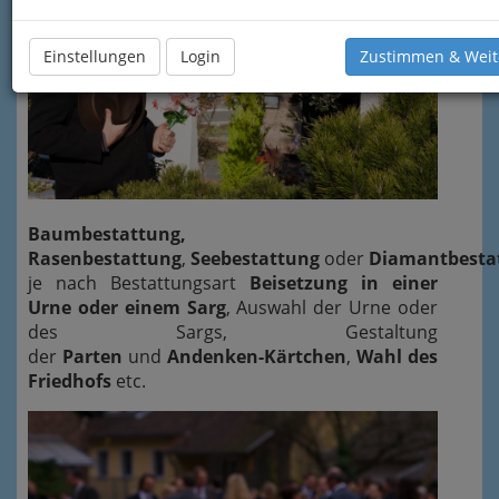
Einstellungen
Login
Zustimmen & Weit
Baumbestattung,
Rasenbestattung
,
Seebestattung
oder
Diamantbesta
je nach Bestattungsart
Beisetzung in einer
Urne oder einem Sarg
, Auswahl der Urne oder
des Sargs, Gestaltung
der
Parten
und
Andenken-Kärtchen
,
Wahl des
Friedhofs
etc.