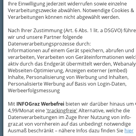
Ihre Einwilligung jederzeit widerrufen sowie einzelne
Verarbeitungszwecke abwählen. Notwendige Cookies &
Verarbeitungen können nicht abgewählt werden.
Nach Ihrer Zustimmung (Art. 6 Abs. 1 lit. a DSGVO) führ
wir und unsere Partner folgende
Datenverarbeitungsprozesse durch:
Informationen auf einem Gerät speichern, abrufen und
Die
Grazer Bestattungsunternehmen
stehen
verarbeiten, Verarbeiten von Geräteinformationen wel
Ihnen in dieser schweren Zeit mit Rat und Tat
aktiv durch das Endgerät übermittelt werden, Webanaly
zur Seite, um ein
pietätvolles Begräbnis
zu
Webseiten-Optimierung, Anzeigen externer (embed)
gewährleisten.
Inhalte, Personalisierung von Werbung und Inhalten,
Bei der Organisation einer
Bestattung
müssen
Personalisierte Werbung auf Basis von Login-Daten,
zahlreiche Fragen geklärt und Entscheidungen
Werbeerfolgsmessung
getroffen werden wie beispielsweise die Art der
Bestattung
Mit
INFOGraz Werbefrei
bieten wir darüber hinaus um 
(
Erdbestattung
oder
Feuerbestattung
mit
4,99/Monat eine
'trackingfreie'
Alternative, welche die
anschließender
Datenverarbeitungen im Zuge Ihrer Nutzung von info-
graz.at von vornherein auf das unbedingt notwendige
Ausmaß beschränkt – nähere Infos dazu finden Sie
hier