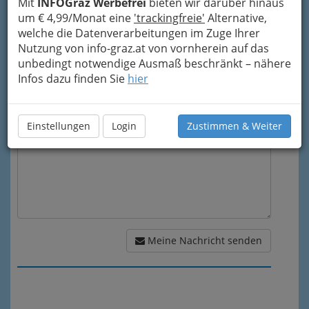
Mit
INFOGraz Werbefrei
bieten wir darüber hinaus
um € 4,99/Monat eine
'trackingfreie'
Alternative,
Mein Betreff
welche die Datenverarbeitungen im Zuge Ihrer
Nutzung von info-graz.at von vornherein auf das
unbedingt notwendige Ausmaß beschränkt – nähere
Meine Nachricht
Infos dazu finden Sie
hier
Einstellungen
Login
Zustimmen & Weiter
Meine Nachricht senden