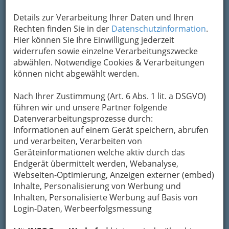
Karte
Details zur Verarbeitung Ihrer Daten und Ihren
Adresse mit Google Maps anschauen
Rechten finden Sie in der
Datenschutzinformation
.
Hier können Sie Ihre Einwilligung jederzeit
widerrufen sowie einzelne Verarbeitungszwecke
abwählen. Notwendige Cookies & Verarbeitungen
Kontaktaufnahme
können nicht abgewählt werden.
Um die Info-Graz Firmen
vor Spam-Mails zu
Nach Ihrer Zustimmung (Art. 6 Abs. 1 lit. a DSGVO)
bewahren
, verwenden wir an dieser Stelle zur
führen wir und unsere Partner folgende
Übermittlung Ihrer Nachricht ein sicheres
Datenverarbeitungsprozesse durch:
Formular. Ihre Nachricht wird nach dem
Informationen auf einem Gerät speichern, abrufen
Absenden umgehend per Mail an das
und verarbeiten, Verarbeiten von
Unternehmen Projekt Alleinerziehende
Geräteinformationen welche aktiv durch das
weitergeleitet.
Endgerät übermittelt werden, Webanalyse,
Mein Name
Webseiten-Optimierung, Anzeigen externer (embed)
Inhalte, Personalisierung von Werbung und
Inhalten, Personalisierte Werbung auf Basis von
Login-Daten, Werbeerfolgsmessung
Meine Email Adresse