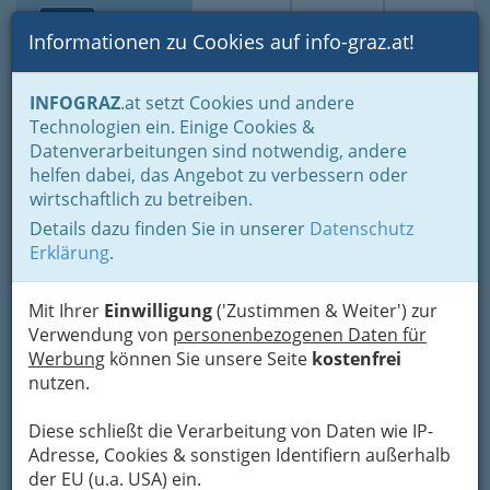
Toggle navi
Suche
Login
Menü
Informationen zu Cookies auf info-graz.at!
Home
Branchen
Notdienste für (fast) alle Fälle
INFOGRAZ
.at setzt Cookies und andere
Soziale Dienste
Technologien ein. Einige Cookies &
Projekt Alleinerziehende
Datenverarbeitungen sind notwendig, andere
helfen dabei, das Angebot zu verbessern oder
Carnerigasse 34, 8010 Graz
wirtschaftlich zu betreiben.
+43 316 685 137
Details dazu finden Sie in unserer
Datenschutz
+43 316 688 670
Erklärung
.
Mit Ihrer
Einwilligung
('Zustimmen & Weiter') zur
Verwendung von
personenbezogenen Daten für
Hier wird Begleitung und Beratung für ledige,
Werbung
können Sie unsere Seite
kostenfrei
getrennt lebende, geschiedene und verwitwete
nutzen.
Mütter/Väter sowie Besuchsväter/-mütter
angeboten. Treffpunkt-Nachmittage für
Diese schließt die Verarbeitung von Daten wie IP-
Alleinerziehende und ihre Kinder.
Adresse, Cookies & sonstigen Identifiern außerhalb
der EU (u.a. USA) ein.