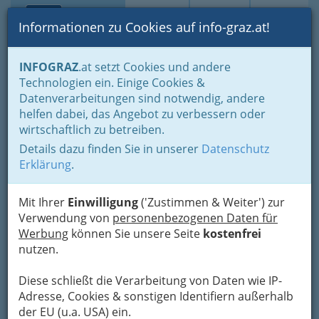
Toggle navi
Suche
Login
Menü
Informationen zu Cookies auf info-graz.at!
Home
Lebens-Guide
Soziales & Beratung
Mosaik
INFOGRAZ
.at setzt Cookies und andere
Technologien ein. Einige Cookies &
Nav
Datenverarbeitungen sind notwendig, andere
Teilhabe am
helfen dabei, das Angebot zu verbessern oder
gesellschaftlichen Leben
wirtschaftlich zu betreiben.
Details dazu finden Sie in unserer
Datenschutz
Erklärung
.
11.300 Tage… und noch ein bisschen
mehr
Mit Ihrer
Einwilligung
('Zustimmen & Weiter') zur
31 Jahre: Das sind 372 Monate oder rund 11.300
Verwendung von
personenbezogenen Daten für
Tage - das ist eine lange Zeit. Roland P. (35) ist
Werbung
können Sie unsere Seite
kostenfrei
seit 31 Jahre in der Mosaik GmbH. Mosaik ist für
nutzen.
viele Menschen mit Behinderung ein
wesentlicher Lebensmittelpunkt geworden.
Diese schließt die Verarbeitung von Daten wie IP-
„Mosaik ist sehr wichtig für mich. Ich habe viele
Adresse, Cookies & sonstigen Identifiern außerhalb
Freunde hier“, freut sich Roland P. Was ist nun
der EU (u.a. USA) ein.