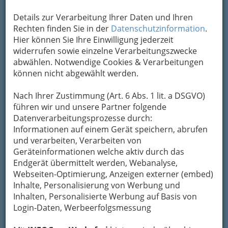
aber das Besonders, das Schätzenswerte an
Mosaik?
Details zur Verarbeitung Ihrer Daten und Ihren
Start in Tobelbad
Rechten finden Sie in der
Datenschutzinformation
.
Hier können Sie Ihre Einwilligung jederzeit
„Ich habe 1977 im Kindergarten im
widerrufen sowie einzelne Verarbeitungszwecke
Morreeschlössel in Tobelbad begonnen“, erzählt
abwählen. Notwendige Cookies & Verarbeitungen
Roland P. Dieser Sonderkindergarten wurde
können nicht abgewählt werden.
damals vom Elternverein „Steirische Vereinigung
für Menschen mit Behinderung“ (STVMB,
Nach Ihrer Zustimmung (Art. 6 Abs. 1 lit. a DSGVO)
vormals STVBKJ) – aus eigener Betroffenheit
führen wir und unsere Partner folgende
heraus – gegründet.
Datenverarbeitungsprozesse durch:
Heute verfügt die Mosaik GmbH über einen
Informationen auf einem Gerät speichern, abrufen
großen Heilpädagogischen Kindergarten, der
und verarbeiten, Verarbeiten von
integrativ geführt wird. Das bedeutet, dass
Geräteinformationen welche aktiv durch das
sowohl Kinder mit- als auch Kinder ohne
Endgerät übermittelt werden, Webanalyse,
Behinderung dort aufgenommen werden.
Webseiten-Optimierung, Anzeigen externer (embed)
Insgesamt besuchen über 80 Kinder den
Inhalte, Personalisierung von Werbung und
Heilpädagogischen Kindergarten, rund 20 davon
Inhalten, Personalisierte Werbung auf Basis von
haben eine oder mehrere Behinderungen.
Login-Daten, Werbeerfolgsmessung
Schulheim mit einem…