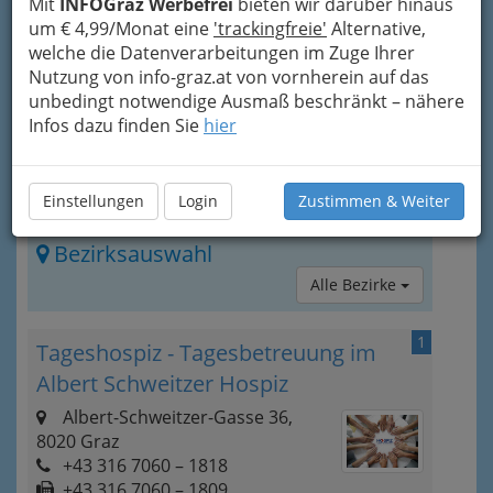
Mit
INFOGraz Werbefrei
bieten wir darüber hinaus
bringt Sie dahin.
um € 4,99/Monat eine
'trackingfreie'
Alternative,
welche die Datenverarbeitungen im Zuge Ihrer
Nutzung von info-graz.at von vornherein auf das
unbedingt notwendige Ausmaß beschränkt – nähere
Infos dazu finden Sie
hier
Einstellungen
Login
Zustimmen & Weiter
Bezirksauswahl
Alle Bezirke
1
Tageshospiz - Tagesbetreuung im
Albert Schweitzer Hospiz
Albert-Schweitzer-Gasse 36,
8020 Graz
+43 316 7060 – 1818
+43 316 7060 – 1809