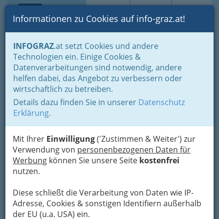
Toggle navi
Suche
Login
Menü
Informationen zu Cookies auf info-graz.at!
Home
Branchen
Gesundheit und Soziales
INFOGRAZ
.at setzt Cookies und andere
Altenheime - Pflegeeinrichtungen für Senioren und Seniorinnen
Technologien ein. Einige Cookies &
Datenverarbeitungen sind notwendig, andere
Nav
Altenheime für Senioren
helfen dabei, das Angebot zu verbessern oder
Meh
wirtschaftlich zu betreiben.
und Seniorinnen -
Details dazu finden Sie in unserer
Datenschutz
Pflegeeinrichtungen Graz
Erklärung
.
und Umgebung
Mit Ihrer
Einwilligung
('Zustimmen & Weiter') zur
Verwendung von
personenbezogenen Daten für
Pflege mit Herz und ‚keine
Werbung
können Sie unsere Seite
kostenfrei
Nummer‘ sein! Betreuung und
nutzen.
nicht Aufbewahrung!
Diese schließt die Verarbeitung von Daten wie IP-
Adresse, Cookies & sonstigen Identifiern außerhalb
der EU (u.a. USA) ein.