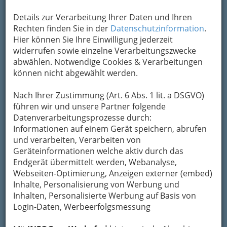
Details zur Verarbeitung Ihrer Daten und Ihren
Rechten finden Sie in der
Datenschutzinformation
.
Hier können Sie Ihre Einwilligung jederzeit
widerrufen sowie einzelne Verarbeitungszwecke
abwählen. Notwendige Cookies & Verarbeitungen
können nicht abgewählt werden.
Nach Ihrer Zustimmung (Art. 6 Abs. 1 lit. a DSGVO)
Ein Heim, stationär oder ‚teilstationär‘ bietet wichtiges
führen wir und unsere Partner folgende
gesellschaftliches Leben und Ansprache.
Datenverarbeitungsprozesse durch:
Informationen auf einem Gerät speichern, abrufen
Pflege in Heim und Haus in Graz und im Umland
und verarbeiten, Verarbeiten von
- bei uns finden Sie die richtigen Adressen.
Geräteinformationen welche aktiv durch das
In Graz und Graz-Umgebung empfehlen sich
Endgerät übermittelt werden, Webanalyse,
zahlreiche Einrichtungen, in denen
Pflege mit
Webseiten-Optimierung, Anzeigen externer (embed)
Herz
großgeschrieben wird.
Inhalte, Personalisierung von Werbung und
Inhalten, Personalisierte Werbung auf Basis von
Weiters bieten wir Ihnen Informationen zum
Login-Daten, Werbeerfolgsmessung
Thema
Gesundenpflege und Krankenpflege
.
Ein Klick auf das Infosymbol
rechts oben