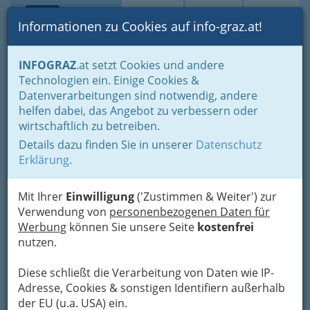
Toggle navi
Suche
Login
Menü
Informationen zu Cookies auf info-graz.at!
Home
Branchen
Kultur
INFOGRAZ
.at setzt Cookies und andere
Kultur-Informationen & Diverses rund um Kultur
Technologien ein. Einige Cookies &
Datenverarbeitungen sind notwendig, andere
Nav
Kultur ist ein sehr weites
helfen dabei, das Angebot zu verbessern oder
wirtschaftlich zu betreiben.
Gebiet - gibt es eigentlich
Details dazu finden Sie in unserer
Datenschutz
Nicht-Kultur?
Erklärung
.
„Eine Kultur ist das Treibhaus, das es den
Mit Ihrer
Einwilligung
('Zustimmen & Weiter') zur
menschlichen Fähigkeiten erlaubt, sich zu
Verwendung von
personenbezogenen Daten für
entwickeln, und zugleich das Gefängnis, das sie
Werbung
können Sie unsere Seite
kostenfrei
einengt.“
Aldous Huxley
nutzen.
Diese schließt die Verarbeitung von Daten wie IP-
Adresse, Cookies & sonstigen Identifiern außerhalb
der EU (u.a. USA) ein.