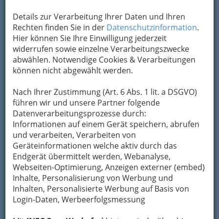
Details zur Verarbeitung Ihrer Daten und Ihren
Rechten finden Sie in der
Datenschutzinformation
.
Hier können Sie Ihre Einwilligung jederzeit
widerrufen sowie einzelne Verarbeitungszwecke
abwählen. Notwendige Cookies & Verarbeitungen
Unzählige
kulturelle Veranstaltungen in der
können nicht abgewählt werden.
steirischen Landeshauptstadt
begeistern
jedes Jahr aufs Neue Jung und Alt.
Nach Ihrer Zustimmung (Art. 6 Abs. 1 lit. a DSGVO)
führen wir und unsere Partner folgende
Da ist es oft schwierig, den Überblick zu
Datenverarbeitungsprozesse durch:
behalten. Was Sie unter
Veranstaltungen
auf
Informationen auf einem Gerät speichern, abrufen
INFOGRAZ
.at nicht finden, haben andere
und verarbeiten, Verarbeiten von
vielleicht für Sie gefunden.
Geräteinformationen welche aktiv durch das
Daher bieten kulturelle Einrichtungen und
Endgerät übermittelt werden, Webanalyse,
Vereine
Eventkalender
und
Webseiten-Optimierung, Anzeigen externer (embed)
Kulturdatenbanken
an und versuchen so, ein
Inhalte, Personalisierung von Werbung und
wenig
Licht in den Termindschungel
zu
Inhalten, Personalisierte Werbung auf Basis von
bringen.
Login-Daten, Werbeerfolgsmessung
Nachfolgend finden Sie