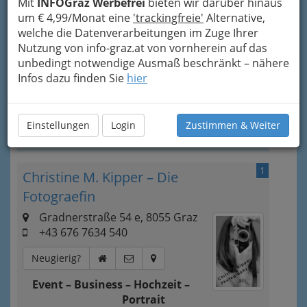
Mit
INFOGraz Werbefrei
bieten wir darüber hinaus
Veranstaltungskalender
,
um € 4,99/Monat eine
'trackingfreie'
Alternative,
Ticketverkaufsstellen
und andere
welche die Datenverarbeitungen im Zuge Ihrer
Einrichtungen bsi hin zu Aufführungsstätten in
Nutzung von info-graz.at von vornherein auf das
Graz und Umgebung, bei denen Sie
unbedingt notwendige Ausmaß beschränkt – nähere
Informationen zu kommenden Vorstellungen
Infos dazu finden Sie
hier
und Veranstaltungen
finden können.
Bezirksauswahl
Einstellungen
Login
Zustimmen & Weiter
Alle Bezirke
1
Christine M. Kipper – Die
Fotograefin
Gradnerstraße 54 e, 8055 Graz
+43 676 7634 540
Neugierig?
Event – Business – Hochzeit –
Portrait